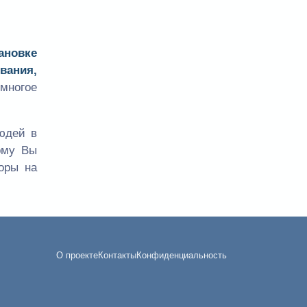
ановке
вания,
многое
юдей в
ому Вы
оры на
О проекте
Контакты
Конфиденциальность