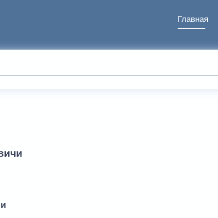
Главная
вичи
чи