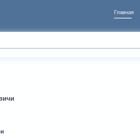
Главная
вичи
чи