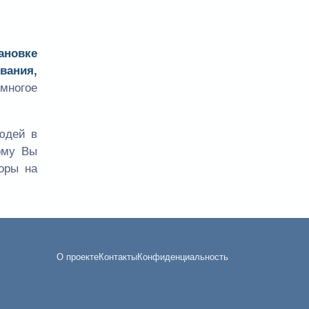
ановке
вания,
многое
юдей в
ому Вы
оры на
О проекте
Контакты
Конфиденциальность