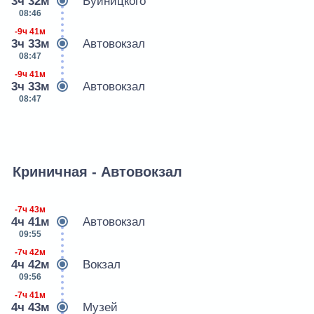
3ч 32м
Буйницкого
08:46
-9ч 41м
3ч 33м
Автовокзал
08:47
-9ч 41м
3ч 33м
Автовокзал
08:47
Криничная - Автовокзал
-7ч 43м
4ч 41м
Автовокзал
09:55
-7ч 42м
4ч 42м
Вокзал
09:56
-7ч 41м
4ч 43м
Музей