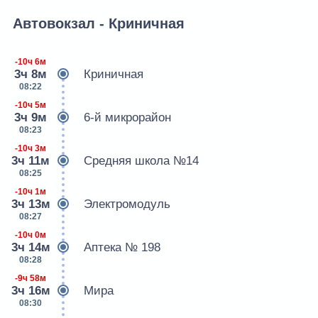
Автовокзал - Криничная
-10ч 6м
3ч 8м
Криничная
08:22
-10ч 5м
3ч 9м
6-й микрорайон
08:23
-10ч 3м
3ч 11м
Средняя школа №14
08:25
-10ч 1м
3ч 13м
Электромодуль
08:27
-10ч 0м
3ч 14м
Аптека № 198
08:28
-9ч 58м
3ч 16м
Мира
08:30