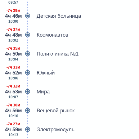
09:57
-7ч 39м
4ч 46м
Детская больница
10:00
-7ч 37м
4ч 48м
Космонавтов
10:02
-7ч 35м
4ч 50м
Поликлиника №1
10:04
-7ч 33м
4ч 52м
Южный
10:06
-7ч 32м
4ч 53м
Мира
10:07
-7ч 30м
4ч 56м
Вещевой рынок
10:10
-7ч 27м
4ч 59м
Электромодуль
10:13