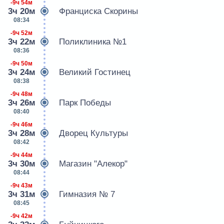
-9ч 54м
3ч 20м
Франциска Скорины
08:34
-9ч 52м
3ч 22м
Поликлиника №1
08:36
-9ч 50м
3ч 24м
Великий Гостинец
08:38
-9ч 48м
3ч 26м
Парк Победы
08:40
-9ч 46м
3ч 28м
Дворец Культуры
08:42
-9ч 44м
3ч 30м
Магазин "Алекор"
08:44
-9ч 43м
3ч 31м
Гимназия № 7
08:45
-9ч 42м