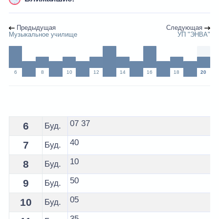
Предыдущая
Следующая
Музыкальное училище
УП "ЭНВА"
6
8
10
12
14
16
18
20
Расписание 6 автобуса Молодечно - остановка Фабри
07
37
6
Буд.
40
7
Буд.
10
8
Буд.
50
9
Буд.
05
10
Буд.
35