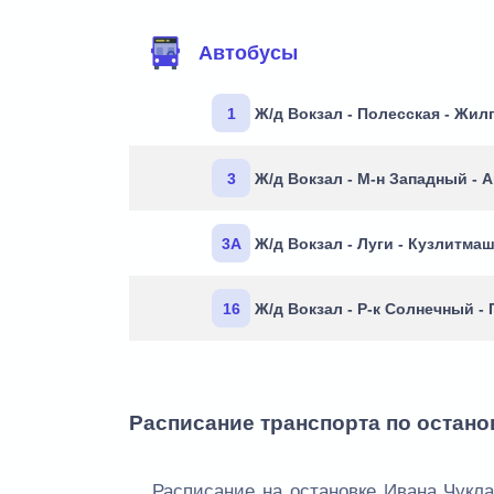
Маршруты через остановку
Автобусы
1
Ж/д Вокзал - Полесская - Жил
3
Ж/д Вокзал - М-н Западный - 
3А
Ж/д Вокзал - Луги - Кузлитма
16
Ж/д Вокзал - Р-к Солнечный - 
Расписание транспорта по остано
Расписание на остановке Ивана Чукла