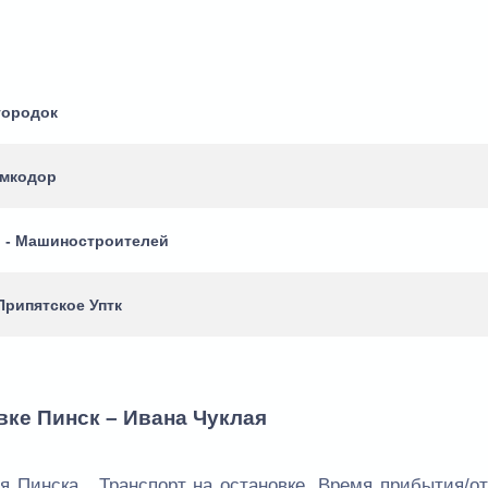
городок
Амкодор
ш - Машиностроителей
Припятское Уптк
вке Пинск – Ивана Чуклая
я Пинска . Транспорт на остановке. Время прибытия/о