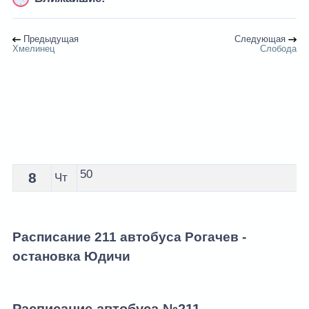
Предыдущая
Следующая
Хмелинец
Слобода
Расписание 211 автобуса Рогачев - остановка Юдичи
50
8
Чт
Расписание 211 автобуса Рогачев -
остановка Юдичи