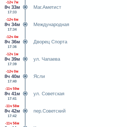
-12ч 7м
8ч 33м
Маг.Аметист
17:33
-12ч 6м
8ч 34м
Международная
17:34
-12ч 4м
8ч 36м
Дворец Спорта
17:36
-12ч 1м
8ч 39м
ул. Чапаева
17:39
-12ч 0м
8ч 40м
Ясли
17:40
-11ч 59м
8ч 41м
ул. Советская
17:41
-11ч 58м
8ч 42м
пер.Советский
17:42
-11ч 56м