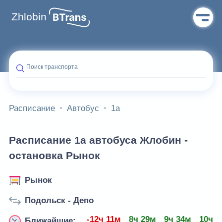
Zhlobin
Поиск транспорта
Расписание
Автобус
1а
Расписание 1а автобуса Жлобин -
остановка Рынок
Рынок
Подольск - Депо
-12ч 11м
8ч 29м
9ч 34м
10ч 3
Ближайшие: