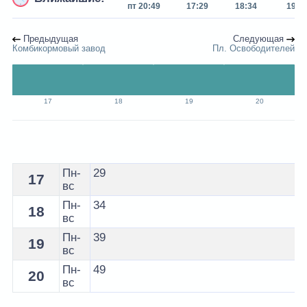
пт 20:49
17:29
18:34
19:3
Предыдущая
Следующая
Комбикормовый завод
Пл. Освободителей
17
18
19
20
Расписание 1а автобуса Жлобин - остановка Рынок
Пн-
29
17
вс
Пн-
34
18
вс
Пн-
39
19
вс
Пн-
49
20
вс