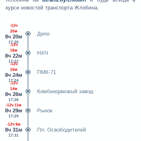
курсе новостей транспорта Жлобина.
-12ч
20м
Депо
8ч 20м
17:20
-12ч
18м
НХЧ
8ч 22м
17:22
-12ч
16м
ПМК-71
8ч 24м
17:24
-12ч
14м
Комбикормовый завод
8ч 26м
17:26
-12ч 11м
8ч 29м
Рынок
17:29
-12ч 9м
8ч 31м
Пл. Освободителей
17:31