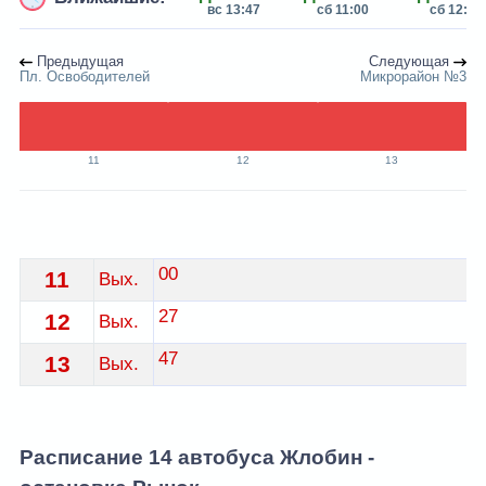
вс 13:47
сб 11:00
сб 12:27
Предыдущая
Следующая
Пл. Освободителей
Микрорайон №3
11
12
13
Расписание 14 автобуса Жлобин - остановка Рынок
00
11
Вых.
27
12
Вых.
47
13
Вых.
Расписание 14 автобуса Жлобин -