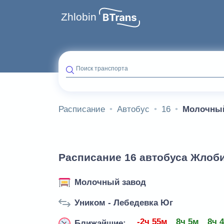
Zhlobin
Поиск транспорта
Расписание
Автобус
16
Молочный
Расписание 16 автобуса Жлоби
Молочный завод
Уником - Лебедевка Юг
-2ч 55м
8ч 5м
8ч 
Ближайшие: