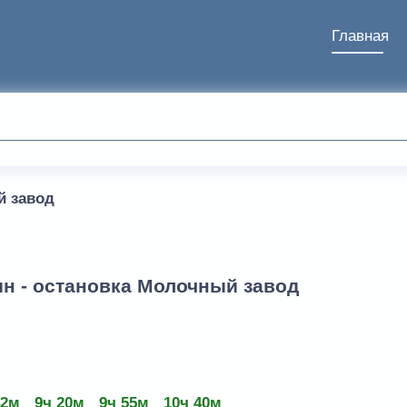
Главная
 завод
н - остановка Молочный завод
42м
9ч 20м
9ч 55м
10ч 40м