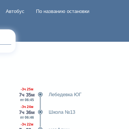
Автобус
По названию остановки
-3ч 25м
Лебедевка ЮГ
7ч 35м
пт 06:45
-3ч 24м
Школа №13
7ч 36м
пт 06:46
-3ч 22м