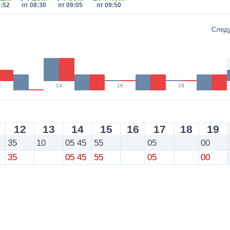
7:52
пт 08:30
пт 09:05
пт 09:50
След
2
14
16
18
12
13
14
15
16
17
18
19
5
35
10
05
45
55
05
00
35
05
45
55
05
00