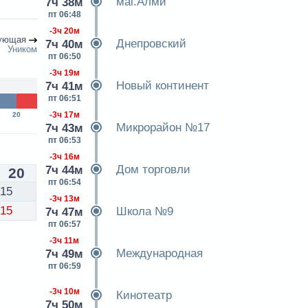
маг.Алми
7ч 38м
пт 06:48
-3ч 20м
ующая
Днепровский
7ч 40м
Уником
пт 06:50
-3ч 19м
Новый континент
7ч 41м
пт 06:51
-3ч 17м
20
Микрорайон №17
7ч 43м
пт 06:53
-3ч 16м
Дом торговли
7ч 44м
20
пт 06:54
15
-3ч 13м
15
Школа №9
7ч 47м
пт 06:57
-3ч 11м
Международная
7ч 49м
пт 06:59
-3ч 10м
Кинотеатр
7ч 50м