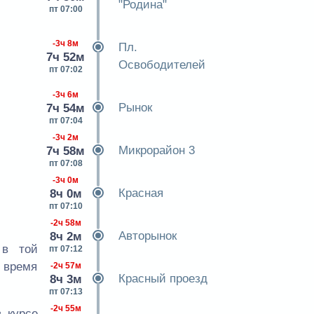
"Родина"
пт 07:00
-3ч 8м
Пл.
7ч 52м
Освободителей
пт 07:02
-3ч 6м
Рынок
7ч 54м
пт 07:04
-3ч 2м
Микрорайон 3
7ч 58м
пт 07:08
-3ч 0м
Красная
8ч 0м
пт 07:10
-2ч 58м
Авторынок
8ч 2м
 в той
пт 07:12
е время
-2ч 57м
Красный проезд
8ч 3м
пт 07:13
-2ч 55м
 курсе