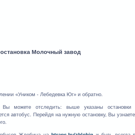
- остановка Молочный завод
ении «Уником - Лебедевка Юг» и обратно.
Вы можете отследить: выше указаны остановки
ется автобус. Перейдя на нужную остановку, Вы узнает
го.
втобусов Жлобина на
btrans.by/zhlobin
и будь всегда в