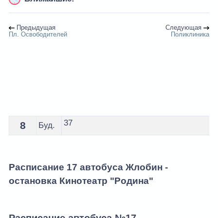
Предыдущая
Следующая
Пл. Освободителей
Поликлиника
Расписание 17 автобуса Жлобин - остановка Кинотеат
37
8
Буд.
Расписание 17 автобуса Жлобин -
остановка Кинотеатр "Родина"