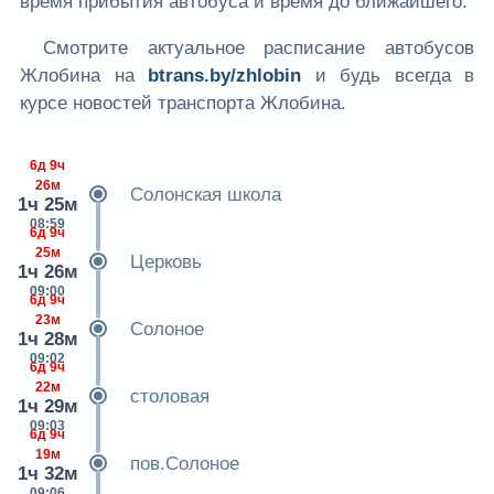
время прибытия автобуса и время до ближайшего.
Смотрите актуальное расписание автобусов
Жлобина на
btrans.by/zhlobin
и будь всегда в
курсе новостей транспорта Жлобина.
6д 9ч
26м
Солонская школа
1ч 25м
08:59
6д 9ч
25м
Церковь
1ч 26м
09:00
6д 9ч
23м
Солоное
1ч 28м
09:02
6д 9ч
22м
столовая
1ч 29м
09:03
6д 9ч
19м
пов.Солоное
1ч 32м
09:06