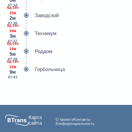
0м
07:34
6д 14ч
15м
Заводской
2м
07:36
6д 14ч
16м
Техникум
3м
07:37
6д 14ч
18м
Роддом
5м
07:39
6д 14ч
22м
Горбольница
9м
07:43
Карта
О проекте
Контакты
сайта
Конфиденциальность