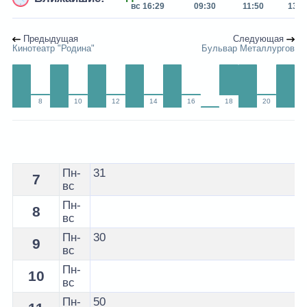
вс 16:29
09:30
11:50
13:4
Предыдущая
Следующая
Кинотеатр "Родина"
Бульвар Металлургов
8
10
12
14
16
18
20
Расписание 19 автобуса Жлобин - остановка Поликли
Пн-
31
7
вс
Пн-
8
вс
Пн-
30
9
вс
Пн-
10
вс
Пн-
50