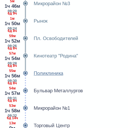
5м
Микрорайон №3
1ч 46м
09:20
6д 9ч
1м
Рынок
1ч 50м
09:24
6д 8ч
59м
Пл. Освободителей
1ч 52м
09:26
6д 8ч
57м
Кинотеатр "Родина"
1ч 54м
09:28
6д 8ч
55м
Поликлиника
1ч 56м
09:30
6д 8ч
54м
Бульвар Металлургов
1ч 57м
09:31
6д 8ч
53м
Микрорайон №1
1ч 58м
09:32
6д 14ч
13м
Торговый Центр