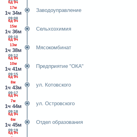
6д 9ч
17м
Заводоуправление
1ч 34м
09:08
6д 9ч
15м
Сельхозхимия
1ч 36м
09:10
6д 9ч
13м
Мясокомбинат
1ч 38м
09:12
6д 9ч
10м
Предприятие "ОКА"
1ч 41м
09:15
6д 9ч
8м
ул. Котовского
1ч 43м
09:17
6д 9ч
7м
ул. Островского
1ч 44м
09:18
6д 9ч
6м
Отдел образования
1ч 45м
09:19
6д 9ч