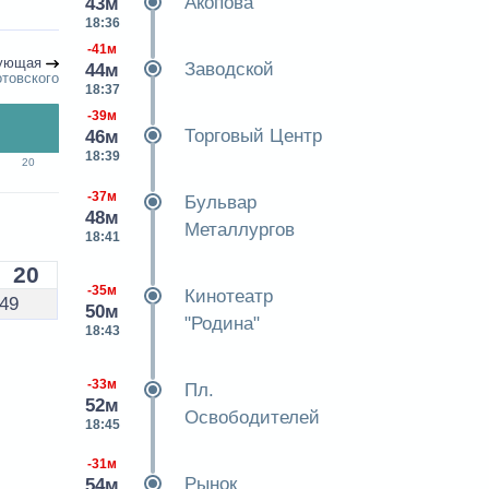
Акопова
43м
18:36
-41м
ующая
Заводской
44м
отовского
18:37
-39м
Торговый Центр
46м
18:39
20
-37м
Бульвар
48м
Металлургов
18:41
20
-35м
Кинотеатр
49
50м
"Родина"
18:43
-33м
Пл.
52м
Освободителей
18:45
-31м
Рынок
54м