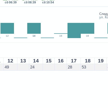
сб 06:39
сб 08:39
сб 10:54
След
ул. К
12
14
16
18
1
12
13
14
15
16
17
18
19
49
24
28
53