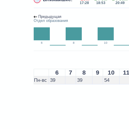
17:28
18:53
20:49
Предыдущая
Отдел образования
6
8
10
6
7
8
9
10
1
Пн-вс
39
39
54