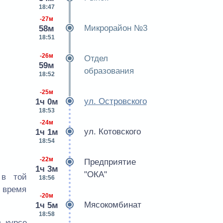
18:47
-27м
Микрорайон №3
58м
18:51
-26м
Отдел
59м
образования
18:52
-25м
ул. Островского
1ч 0м
18:53
-24м
ул. Котовского
1ч 1м
18:54
-22м
Предприятие
1ч 3м
"ОКА"
 в той
18:56
е время
-20м
Мясокомбинат
1ч 5м
18:58
 курсе