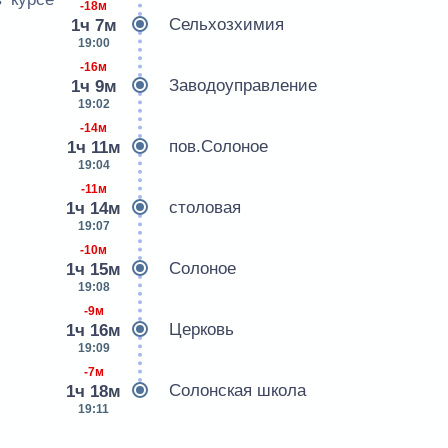
-18м
Сельхозхимия
1ч 7м
19:00
-16м
Заводоуправление
1ч 9м
19:02
-14м
пов.Солоное
1ч 11м
19:04
-11м
столовая
1ч 14м
19:07
-10м
Солоное
1ч 15м
19:08
-9м
Церковь
1ч 16м
19:09
-7м
Солонская школа
1ч 18м
19:11