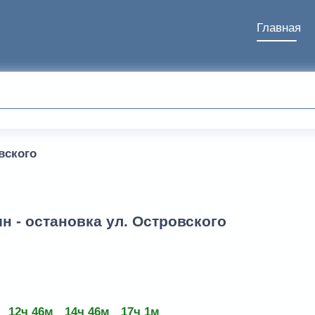
Главная
вского
н - остановка ул. Островского
12ч 46м
14ч 46м
17ч 1м