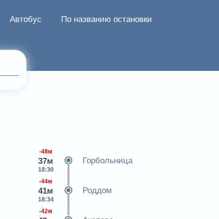
Автобус
По названию остановки
-48м
Горбольница
37м
18:30
-44м
Роддом
41м
18:34
-42м