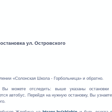
 остановка ул. Островского
ении «Солонская Школа - Горбольница» и обратно.
Вы можете отследить: выше указаны остановки
ется автобус. Перейдя на нужную остановку, Вы узнает
го.
втобусов Жлобина на
btrans.by/zhlobin
и будь всегда в