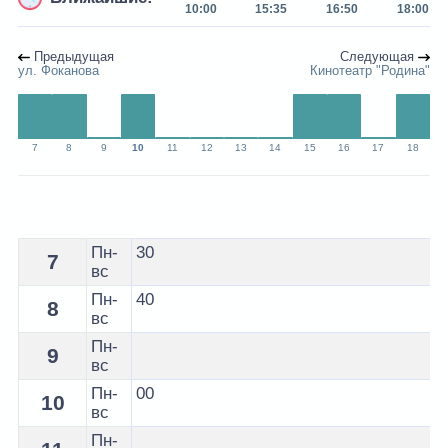
10:00
15:35
16:50
18:00
Предыдущая
Следующая
ул. Фоканова
Кинотеатр "Родина"
7
8
9
10
11
12
13
14
15
16
17
18
Расписание 22 автобуса Жлобин - остановка Металлу
Пн-
30
7
вс
Пн-
40
8
вс
Пн-
9
вс
Пн-
00
10
вс
Пн-