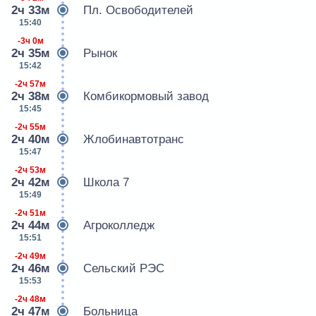
2ч 33м
Пл. Освободителей
15:40
-3ч 0м
2ч 35м
Рынок
15:42
-2ч 57м
2ч 38м
Комбикормовый завод
15:45
-2ч 55м
2ч 40м
Жлобинавтотранс
15:47
-2ч 53м
2ч 42м
Школа 7
15:49
-2ч 51м
2ч 44м
Агроколледж
15:51
-2ч 49м
2ч 46м
Сельский РЭС
15:53
-2ч 48м
2ч 47м
Больница