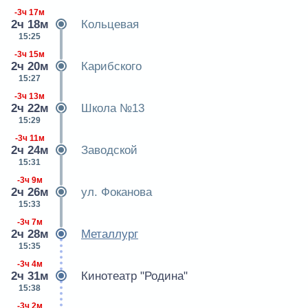
-3ч 17м
2ч 18м
Кольцевая
15:25
-3ч 15м
2ч 20м
Карибского
15:27
-3ч 13м
2ч 22м
Школа №13
15:29
-3ч 11м
2ч 24м
Заводской
15:31
-3ч 9м
2ч 26м
ул. Фоканова
15:33
-3ч 7м
2ч 28м
Металлург
15:35
-3ч 4м
2ч 31м
Кинотеатр "Родина"
15:38
-3ч 2м