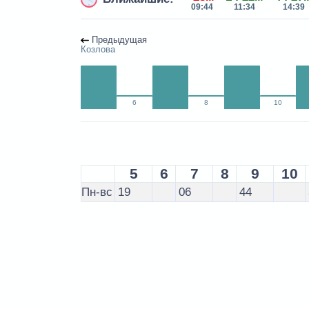
09:44
11:34
14:39
Предыдущая
Козлова
6
8
10
5
6
7
8
9
10
Пн-вс
19
06
44