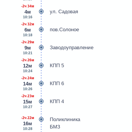
-2ч 34м
ул. Садовая
4м
10:16
-2ч 32м
пов.Солоное
6м
10:18
-2ч 29м
Заводоуправление
9м
10:21
-2ч 26м
КПП 5
12м
10:24
-2ч 24м
КПП 6
14м
10:26
-2ч 23м
КПП 4
15м
10:27
-2ч 22м
Поликлиника
16м
БМЗ
10:28