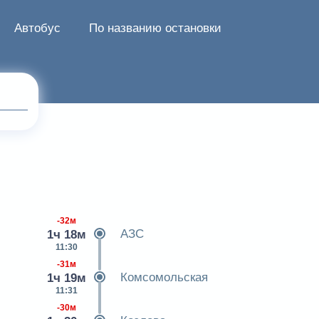
Автобус
По названию остановки
-32м
АЗС
1ч 18м
11:30
-31м
Комсомольская
1ч 19м
11:31
-30м