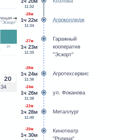
Козлова
1ч 20м
11:32
-28м
ующая
Агроколледж
1ч 22м
 "Эскорт"
11:34
Гаражный
-27м
кооператив
1ч 23м
20
11:35
"Эскорт"
-26м
Агротехсервис
1ч 24м
20
11:36
34
-24м
ул. Фоканова
1ч 26м
11:38
-22м
Металлург
1ч 28м
11:40
-20м
Кинотеатр
1ч 30м
"Родина"