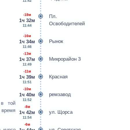
11:42
-18м
Пл.
1ч 32м
Освободителей
11:44
-16м
Рынок
1ч 34м
11:46
-13м
Микрорайон 3
1ч 37м
11:49
-11м
Красная
1ч 39м
11:51
-10м
ремзавод
1ч 40м
11:52
 в той
-8м
е время
ул. Щорса
1ч 42м
11:54
-6м
 курсе
ул. Советская