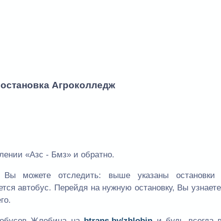
 остановка Агроколледж
ении «Азс - Бмз» и обратно.
Вы можете отследить: выше указаны остановки
ется автобус. Перейдя на нужную остановку, Вы узнает
го.
втобусов Жлобина на
btrans.by/zhlobin
и будь всегда в