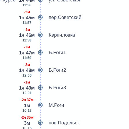
1ч 44м
11:56
-5м
пер.Советский
1ч 45м
11:57
-4м
Карпиловка
1ч 46м
11:58
-3м
Б.Роги1
1ч 47м
11:59
-2м
Б.Роги2
1ч 48м
12:00
-1м
Б.Роги3
1ч 49м
12:01
-2ч 37м
М.Роги
1м
10:13
-2ч 35м
пов.Подольск
3м
10:15