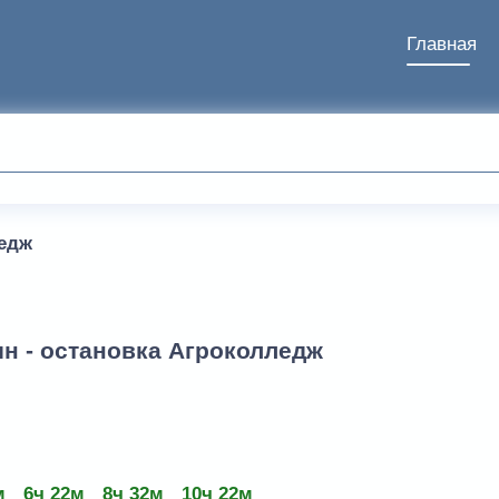
Главная
едж
н - остановка Агроколледж
м
6ч 22м
8ч 32м
10ч 22м