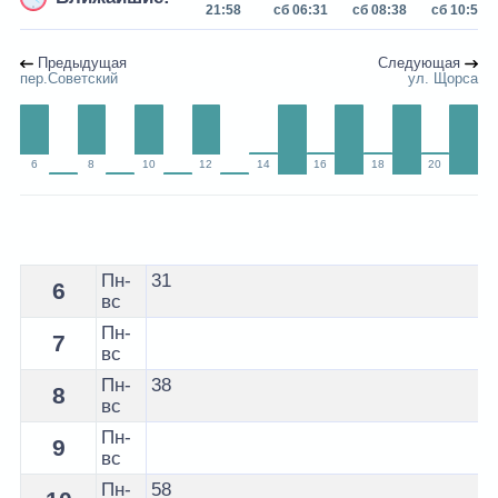
21:58
сб 06:31
сб 08:38
сб 10:58
Предыдущая
Следующая
пер.Советский
ул. Щорса
6
8
10
12
14
16
18
20
Расписание 26 автобуса Жлобин - остановка ул. Сове
Пн-
31
6
вс
Пн-
7
вс
Пн-
38
8
вс
Пн-
9
вс
Пн-
58