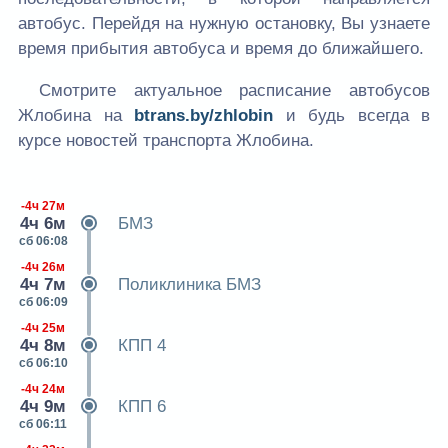
автобус. Перейдя на нужную остановку, Вы узнаете
время прибытия автобуса и время до ближайшего.
Смотрите актуальное расписание автобусов
Жлобина на
btrans.by/zhlobin
и будь всегда в
курсе новостей транспорта Жлобина.
-4ч 27м
4ч 6м
БМЗ
сб 06:08
-4ч 26м
4ч 7м
Поликлиника БМЗ
сб 06:09
-4ч 25м
4ч 8м
КПП 4
сб 06:10
-4ч 24м
4ч 9м
КПП 6
сб 06:11