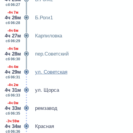
сб 06:27
-4ч 7м
4ч 26м
Б.Роги1
сб 06:28
-4ч 6м
4ч 27м
Карпиловка
сб 06:29
-4ч 5м
4ч 28м
пер.Советский
сб 06:30
-4ч 4м
4ч 29м
ул. Советская
сб 06:31
-4ч 2м
4ч 31м
ул. Щорса
сб 06:33
-4ч 0м
4ч 33м
ремзавод
сб 06:35
-3ч 59м
4ч 34м
Красная
сб 06:36