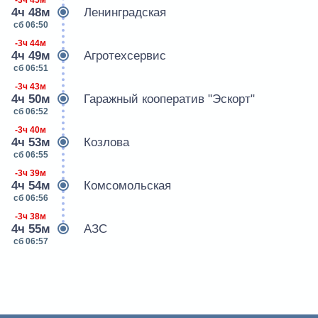
4ч 48м
Ленинградская
сб 06:50
-3ч 44м
4ч 49м
Агротехсервис
сб 06:51
-3ч 43м
4ч 50м
Гаражный кооператив "Эскорт"
сб 06:52
-3ч 40м
4ч 53м
Козлова
сб 06:55
-3ч 39м
4ч 54м
Комсомольская
сб 06:56
-3ч 38м
4ч 55м
АЗС
сб 06:57