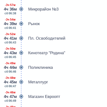
-3ч 57м
4ч 36м
Микрорайон №3
сб 06:38
-3ч 54м
4ч 39м
Рынок
сб 06:41
-3ч 52м
4ч 41м
Пл. Освободителей
сб 06:43
-3ч 50м
4ч 43м
Кинотеатр "Родина"
сб 06:45
-3ч 49м
4ч 44м
Поликлиника
сб 06:46
-3ч 48м
4ч 45м
Металлург
сб 06:47
-3ч 46м
4ч 47м
Магазин Евроопт
сб 06:49
-3ч 45м