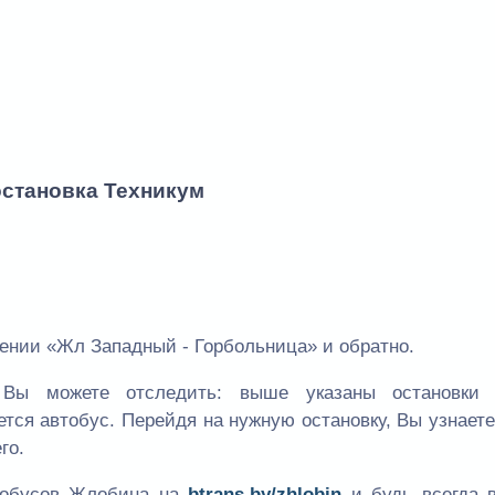
остановка Техникум
ении «Жл Западный - Горбольница» и обратно.
Вы можете отследить: выше указаны остановки
ется автобус. Перейдя на нужную остановку, Вы узнает
го.
втобусов Жлобина на
btrans.by/zhlobin
и будь всегда в