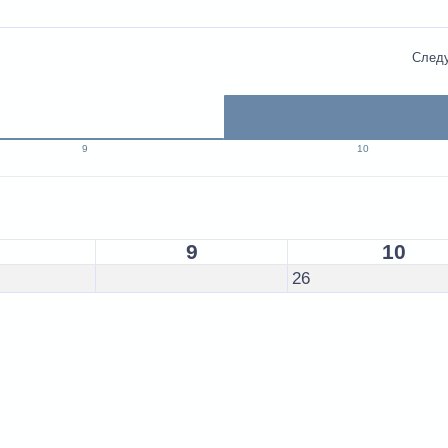
След
9
10
9
10
26