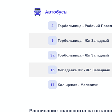
Маршруты через остановку
Автобусы
2
Горбольница - Рабочий Посел
9
Горбольница - Жл Западный
9а
Горбольница - Жл Западный
15
Лебедевка Юг - Жл Западный
17
Кольцевая - Малевичи
Расписание транспорта на остан