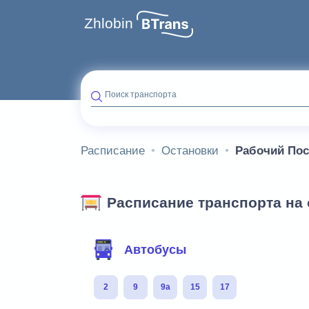
Zhlobin
Поиск транспорта
Расписание
Остановки
Рабочий По
Расписание транспорта на
Фильтр маршрутов
Автобусы
2
9
9а
15
17