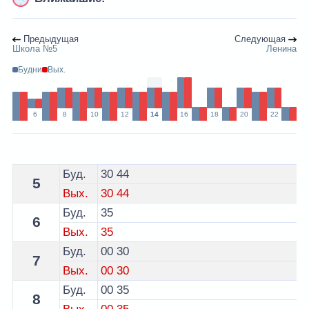
Предыдущая
Следующая
Школа №5
Ленина
Будни
Вых.
6
8
10
12
14
16
18
20
22
Расписание 3 автобуса Кобрин - остановка Лона
Буд.
30
44
5
Вых.
30
44
Буд.
35
6
Вых.
35
Буд.
00
30
7
Вых.
00
30
Буд.
00
35
8