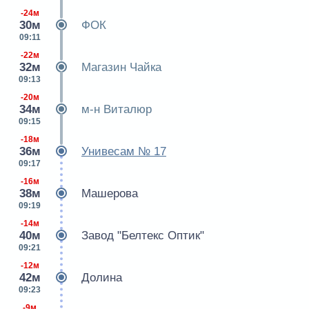
-24м
30м
ФОК
09:11
-22м
32м
Магазин Чайка
09:13
-20м
34м
м-н Виталюр
09:15
-18м
36м
Унивесам № 17
09:17
-16м
38м
Машерова
09:19
-14м
40м
Завод "Белтекс Оптик"
09:21
-12м
42м
Долина
09:23
-9м