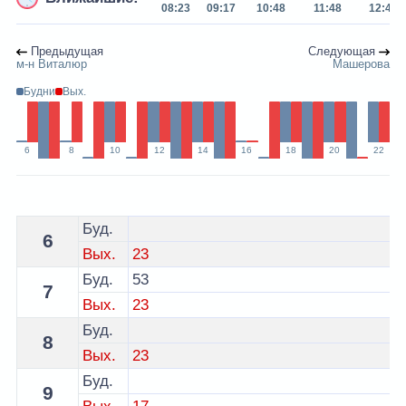
08:23
09:17
10:48
11:48
12:48
Предыдущая
Следующая
м-н Виталюр
Машерова
Будни
Вых.
6
8
10
12
14
16
18
20
22
Расписание 11 автобуса Лида - остановка Унивесам 
Буд.
6
Вых.
23
Буд.
53
7
Вых.
23
Буд.
8
Вых.
23
Буд.
9