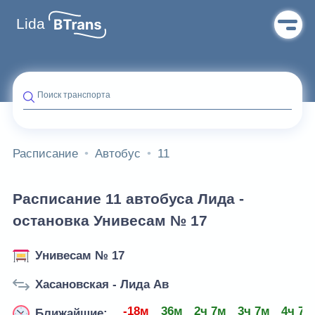
Lida
Поиск транспорта
Расписание
Автобус
11
Расписание 11 автобуса Лида -
остановка Унивесам № 17
Унивесам № 17
Хасановская - Лида Ав
-18м
36м
2ч 7м
3ч 7м
4ч 7м
Ближайшие: