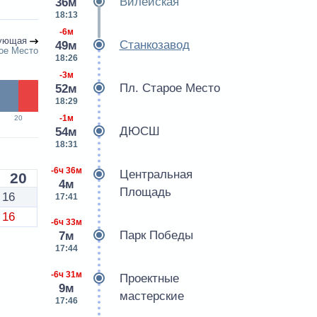
Вилейская
36м
18:13
-6м
ующая
Станкозавод
49м
ое Место
18:26
-3м
Пл. Старое Место
52м
18:29
-1м
20
ДЮСШ
54м
18:31
-6ч 36м
Центральная
20
4м
Площадь
16
17:41
16
-6ч 33м
Парк Победы
7м
17:44
-6ч 31м
Проектные
9м
мастерские
17:46