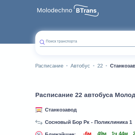
Molodechno
Поиск транспорта
Расписание
Автобус
22
Станкоза
Расписание 22 автобуса Молод
Станкозавод
Сосновый Бор Рк - Поликлиника 1
-6м
49м
1ч 44м
Ближайшие: