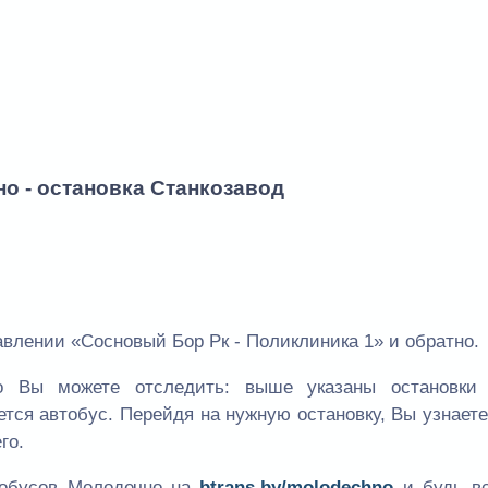
о - остановка Станкозавод
влении «Сосновый Бор Рк - Поликлиника 1» и обратно.
о Вы можете отследить: выше указаны остановки
ется автобус. Перейдя на нужную остановку, Вы узнает
го.
тобусов Молодечно на
btrans.by/molodechno
и будь вс