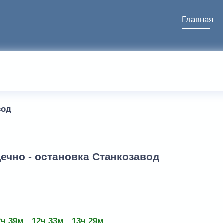
Главная
вод
ечно - остановка Станкозавод
2ч 39м
12ч 33м
13ч 29м