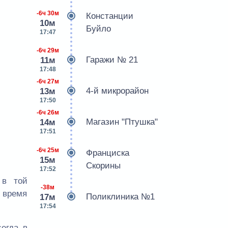
-6ч 30м
Констанции
10м
Буйло
17:47
-6ч 29м
Гаражи № 21
11м
17:48
-6ч 27м
4-й микрорайон
13м
17:50
-6ч 26м
Магазин "Птушка"
14м
17:51
-6ч 25м
Франциска
15м
Скорины
17:52
 в той
-38м
е время
Поликлиника №1
17м
17:54
егда в