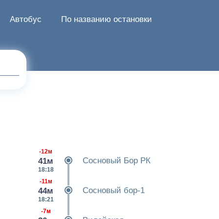
Автобус
По названию остановки
-12м
Сосновый Бор РК
41м
18:18
-11м
Сосновый бор-1
44м
18:21
-7м