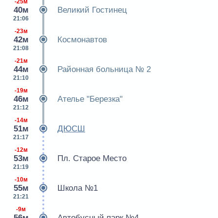
-25м
40м
Великий Гостинец
21:06
-23м
42м
Космонавтов
21:08
-21м
44м
Районная больница № 2
21:10
-19м
46м
Ателье "Березка"
21:12
-14м
51м
ДЮСШ
21:17
-12м
53м
Пл. Старое Место
21:19
-10м
55м
Школа №1
21:21
-9м
56м
Автобусный парк №4