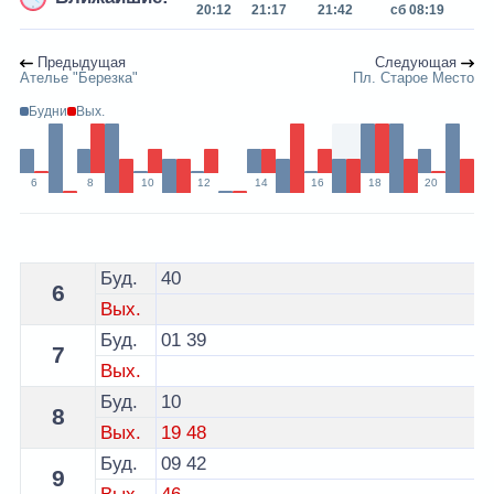
20:12
21:17
21:42
сб 08:19
сб
Предыдущая
Следующая
Ателье "Березка"
Пл. Старое Место
Будни
Вых.
6
8
10
12
14
16
18
20
Расписание 5 автобуса Молодечно - остановка ДЮС
Буд.
40
6
Вых.
Буд.
01
39
7
Вых.
Буд.
10
8
Вых.
19
48
Буд.
09
42
9