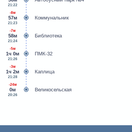
21:22
-8м
57м
Коммунальник
21:23
-7м
58м
Библиотека
21:24
-5м
1ч 0м
ПМК-32
21:26
-3м
1ч 2м
Каплица
21:28
-24м
0м
Великосельская
20:26