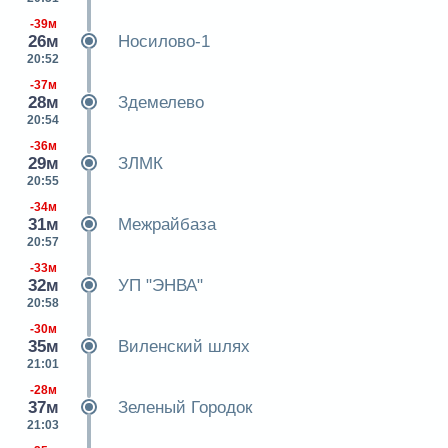
-39м
26м
Носилово-1
20:52
-37м
28м
Здемелево
20:54
-36м
29м
ЗЛМК
20:55
-34м
31м
Межрайбаза
20:57
-33м
32м
УП "ЭНВА"
20:58
-30м
35м
Виленский шлях
21:01
-28м
37м
Зеленый Городок
21:03