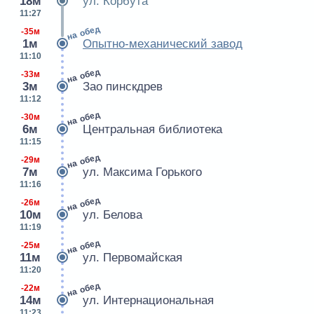
18м
ул. Корбута
11:27
на обед
-35м
1м
Опытно-механический завод
11:10
на обед
-33м
3м
Зао пинскдрев
11:12
на обед
-30м
6м
Центральная библиотека
11:15
на обед
-29м
7м
ул. Максима Горького
11:16
на обед
-26м
10м
ул. Белова
11:19
на обед
-25м
11м
ул. Первомайская
11:20
на обед
-22м
14м
ул. Интернациональная
11:23