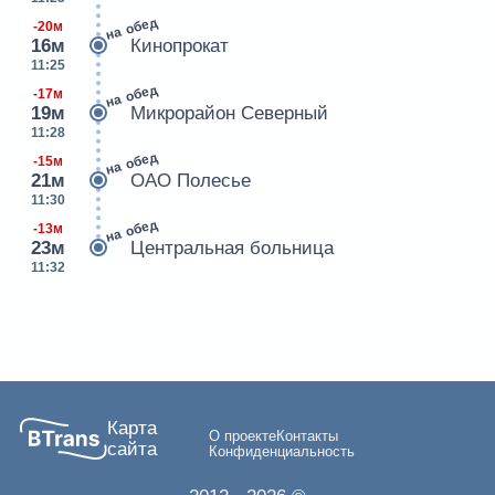
на обед
-20м
16м
Кинопрокат
11:25
на обед
-17м
19м
Микрорайон Северный
11:28
на обед
-15м
21м
ОАО Полесье
11:30
на обед
-13м
23м
Центральная больница
11:32
Карта
О проекте
Контакты
сайта
Конфиденциальность