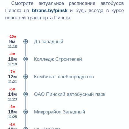
Смотрите актуальное расписание автобусов
Пинска на
btrans.by/pinsk
и будь всегда в курсе
новостей транспорта Пинска.
-10м
9м
Дп западный
11:18
-9м
10м
Колледж Строителей
11:19
-7м
12м
Комбинат хлебопродуктов
11:21
-5м
14м
ОАО Пинский автобусный парк
11:23
-3м
16м
Микрорайон Западный
11:25
-1м