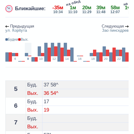
на о
на обед
-35м
1м
20м
39м
58м
1ч 
Ближайшие:
10:34
11:10
11:29
11:48
12:07
12:
Предыдущая
Следующая
ул. Корбута
Зао пинскдрев
Будни
Вых.
6
8
10
12
14
16
18
20
22
Расписание 11 автобуса Пинск - остановка Опытно-м
Буд.
37
58^
5
Вых.
36
54^
Буд.
17
6
Вых.
19
Буд.
7
Вых.