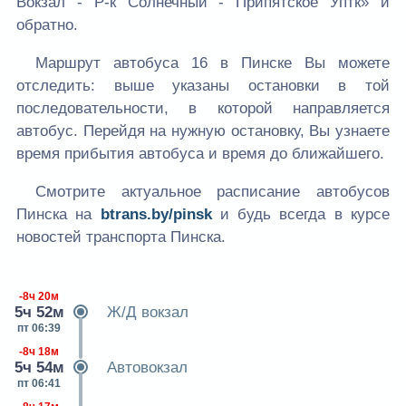
Вокзал - Р-к Солнечный - Припятское Уптк» и
обратно.
Маршрут автобуса 16 в Пинске Вы можете
отследить: выше указаны остановки в той
последовательности, в которой направляется
автобус. Перейдя на нужную остановку, Вы узнаете
время прибытия автобуса и время до ближайшего.
Смотрите актуальное расписание автобусов
Пинска на
btrans.by/pinsk
и будь всегда в курсе
новостей транспорта Пинска.
-8ч 20м
5ч 52м
Ж/Д вокзал
пт 06:39
-8ч 18м
5ч 54м
Автовокзал
пт 06:41