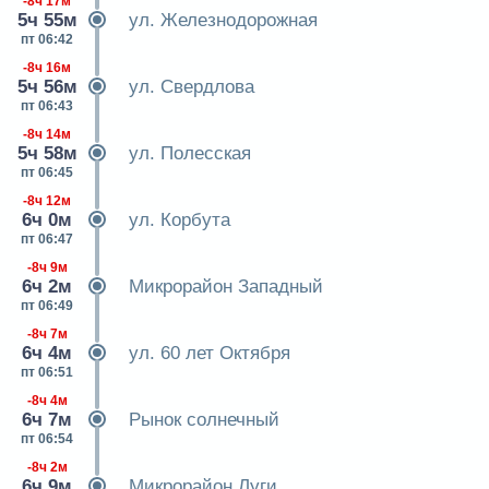
-8ч 17м
5ч 55м
ул. Железнодорожная
пт 06:42
-8ч 16м
5ч 56м
ул. Свердлова
пт 06:43
-8ч 14м
5ч 58м
ул. Полесская
пт 06:45
-8ч 12м
6ч 0м
ул. Корбута
пт 06:47
-8ч 9м
6ч 2м
Микрорайон Западный
пт 06:49
-8ч 7м
6ч 4м
ул. 60 лет Октября
пт 06:51
-8ч 4м
6ч 7м
Рынок солнечный
пт 06:54
-8ч 2м
6ч 9м
Микрорайон Луги