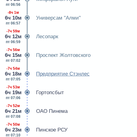
пт 06:56
-8ч 1м
6ч 10м
Универсам "Алми"
пт 06:57
-7ч 59м
6ч 12м
Лесопарк
пт 06:59
-7ч 56м
6ч 15м
Проспект Жолтовского
пт 07:02
-7ч 54м
6ч 18м
Предприятие Стэнлес
пт 07:05
-7ч 53м
6ч 19м
Гортопсбыт
пт 07:06
-7ч 52м
6ч 21м
ОАО Пинема
пт 07:08
-7ч 50м
6ч 23м
Пинское РСУ
пт 07:10