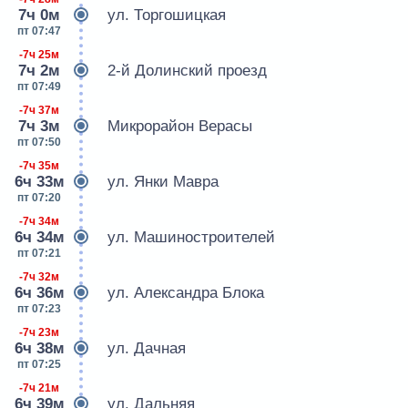
7ч 0м
ул. Торгошицкая
пт 07:47
-7ч 25м
7ч 2м
2-й Долинский проезд
пт 07:49
-7ч 37м
7ч 3м
Микрорайон Верасы
пт 07:50
-7ч 35м
6ч 33м
ул. Янки Мавра
пт 07:20
-7ч 34м
6ч 34м
ул. Машиностроителей
пт 07:21
-7ч 32м
6ч 36м
ул. Александра Блока
пт 07:23
-7ч 23м
6ч 38м
ул. Дачная
пт 07:25
-7ч 21м
6ч 39м
ул. Дальняя