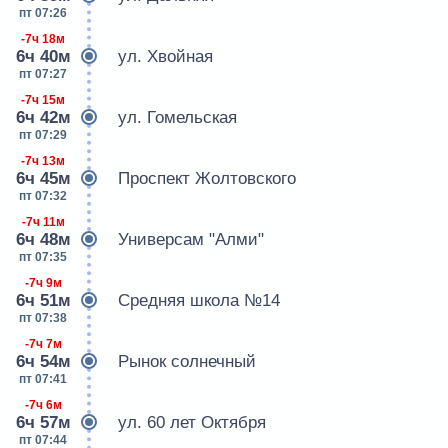
пт 07:26
-7ч 18м
6ч 40м
ул. Хвойная
пт 07:27
-7ч 15м
6ч 42м
ул. Гомельская
пт 07:29
-7ч 13м
6ч 45м
Проспект Жолтовского
пт 07:32
-7ч 11м
6ч 48м
Универсам "Алми"
пт 07:35
-7ч 9м
6ч 51м
Средняя школа №14
пт 07:38
-7ч 7м
6ч 54м
Рынок солнечный
пт 07:41
-7ч 6м
6ч 57м
ул. 60 лет Октября
пт 07:44