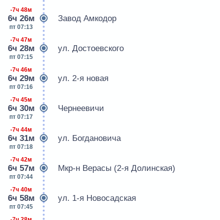
-7ч 48м
6ч 26м
Завод Амкодор
пт 07:13
-7ч 47м
6ч 28м
ул. Достоевского
пт 07:15
-7ч 46м
6ч 29м
ул. 2-я новая
пт 07:16
-7ч 45м
6ч 30м
Чернеевичи
пт 07:17
-7ч 44м
6ч 31м
ул. Богдановича
пт 07:18
-7ч 42м
6ч 57м
Мкр-н Верасы (2-я Долинская)
пт 07:44
-7ч 40м
6ч 58м
ул. 1-я Новосадская
пт 07:45
-7ч 28м