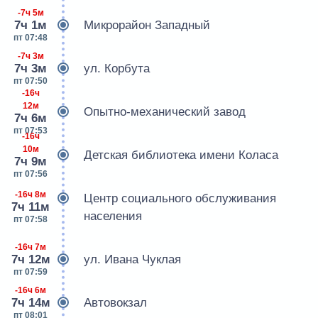
-7ч 5м
7ч 1м
Микрорайон Западный
пт 07:48
-7ч 3м
7ч 3м
ул. Корбута
пт 07:50
-16ч
12м
Опытно-механический завод
7ч 6м
пт 07:53
-16ч
10м
Детская библиотека имени Коласа
7ч 9м
пт 07:56
-16ч 8м
Центр социального обслуживания
7ч 11м
населения
пт 07:58
-16ч 7м
7ч 12м
ул. Ивана Чуклая
пт 07:59
-16ч 6м
7ч 14м
Автовокзал
пт 08:01