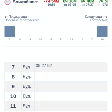
-7ч 54м
6ч 18м
6ч 40м
7ч 5м
Ближайшие:
16:53
пт 07:05
пт 07:27
пт 07:52
Предыдущая
Следующая
Проспект Жолтовского
Гортопсбыт
7
8
9
10
11
12
13
14
15
16
Расписание 16 автобуса Пинск - остановка Предприя
05
27
52
7
Буд.
8
Буд.
9
Буд.
10
Буд.
11
Буд.