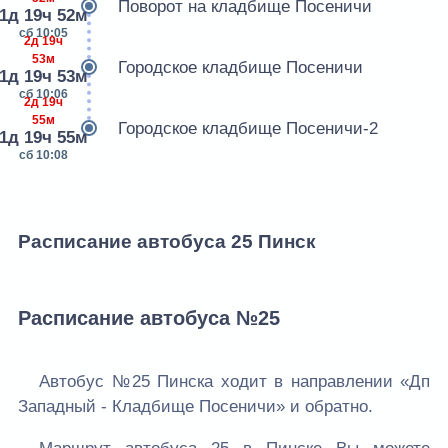
Поворот на кладбище Посеничи
1д 19ч 52м
сб 10:05
2д 19ч
53м
Городское кладбище Посеничи
1д 19ч 53м
сб 10:06
2д 19ч
55м
Городское кладбище Посеничи-2
1д 19ч 55м
сб 10:08
Расписание автобуса 25 Пинск
Расписание автобуса №25
Автобус №25 Пинска ходит в направлении «Дп
Западный - Кладбище Посеничи» и обратно.