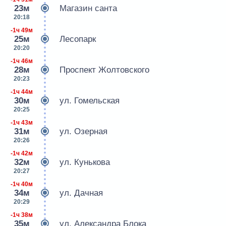
23м
Магазин санта
20:18
-1ч 49м
25м
Лесопарк
20:20
-1ч 46м
28м
Проспект Жолтовского
20:23
-1ч 44м
30м
ул. Гомельская
20:25
-1ч 43м
31м
ул. Озерная
20:26
-1ч 42м
32м
ул. Кунькова
20:27
-1ч 40м
34м
ул. Дачная
20:29
-1ч 38м
35м
ул. Александра Блока