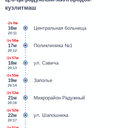
кузлитмаш
-2ч 0м
16м
Центральная больница
20:11
-1ч 58м
17м
Поликлиника №1
20:12
-1ч 57м
18м
ул. Савича
20:13
-1ч 55м
19м
Заполье
20:14
-1ч 53м
21м
Микрорайон Радужный
20:16
-1ч 52м
22м
ул. Шапошника
20:17
-1ч 51м