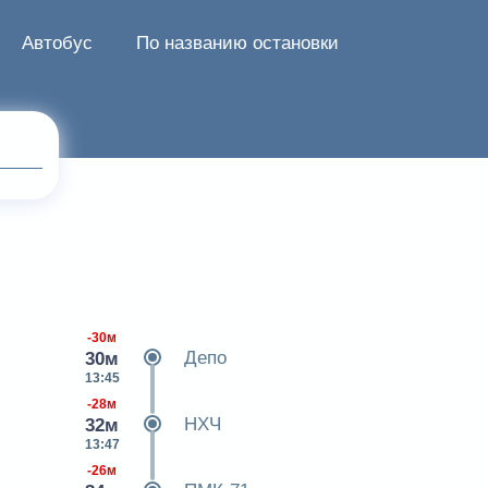
Автобус
По названию остановки
-30м
Депо
30м
13:45
-28м
НХЧ
32м
13:47
-26м