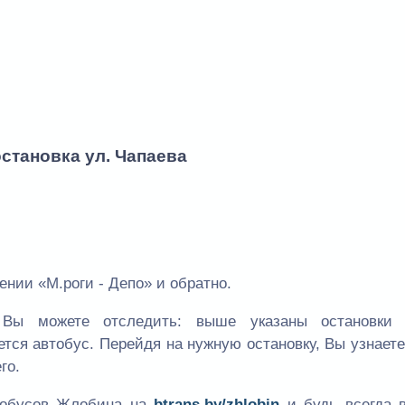
остановка ул. Чапаева
нии «М.роги - Депо» и обратно.
Вы можете отследить: выше указаны остановки
ется автобус. Перейдя на нужную остановку, Вы узнает
го.
втобусов Жлобина на
btrans.by/zhlobin
и будь всегда в