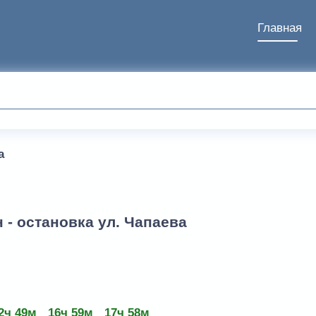
Главная
а
 - остановка ул. Чапаева
2ч 49м
16ч 59м
17ч 58м