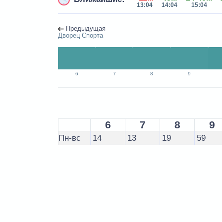
13:04
14:04
15:04
Предыдущая
Дворец Спорта
6
7
8
9
6
7
8
9
Пн-вс
14
13
19
59