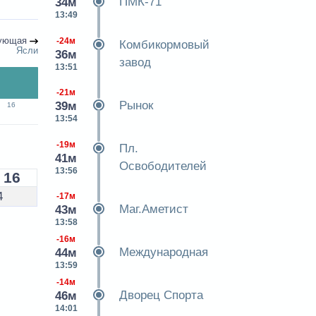
ПМК-71
34м
13:49
ующая
-24м
Комбикормовый
Ясли
36м
завод
13:51
-21м
Рынок
39м
16
13:54
-19м
Пл.
41м
Освободителей
13:56
16
4
-17м
Маг.Аметист
43м
13:58
-16м
Международная
44м
13:59
-14м
Дворец Спорта
46м
14:01