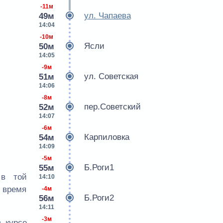
-11м
ул. Чапаева
49м
14:04
-10м
Ясли
50м
14:05
-9м
ул. Советская
51м
14:06
-8м
пер.Советский
52м
14:07
-6м
Карпиловка
54м
14:09
-5м
Б.Роги1
55м
 в той
14:10
е время
-4м
Б.Роги2
56м
14:11
-3м
 курсе