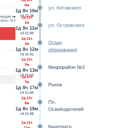
2д 11ч
0м
ул. Котовского
1д 8ч 10м
сб 11:39
ующая
2д 11ч
район №3
1м
ул. Островского
1д 8ч 11м
сб 11:40
2д 11ч
Отдел
2м
1д 8ч 12м
образования
сб 11:41
2д 11ч
3м
Микрорайон №3
1д 8ч 13м
сб 11:42
2д 11ч
7м
Рынок
1д 8ч 17м
сб 11:46
2д 11ч
Пл.
9м
1д 8ч 19м
Освободителей
сб 11:48
2д 11ч
Кинотеатр
11м