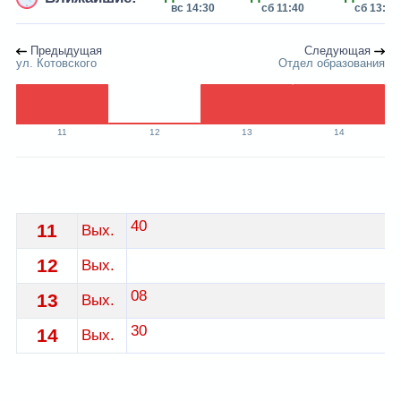
вс 14:30
сб 11:40
сб 13:08
Предыдущая
Следующая
ул. Котовского
Отдел образования
11
12
13
14
Расписание 14 автобуса Жлобин - остановка ул. Остр
40
11
Вых.
12
Вых.
08
13
Вых.
30
14
Вых.