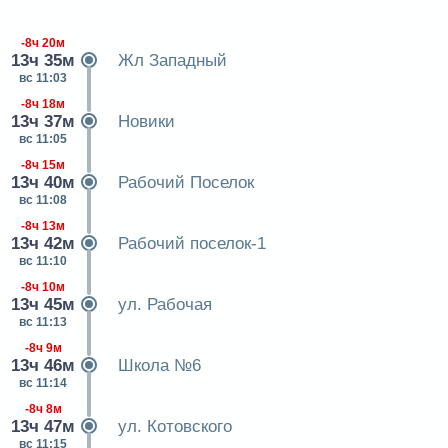
-8ч 20м
13ч 35м
Жл Западный
вс 11:03
-8ч 18м
13ч 37м
Новики
вс 11:05
-8ч 15м
13ч 40м
Рабочий Поселок
вс 11:08
-8ч 13м
13ч 42м
Рабочий поселок-1
вс 11:10
-8ч 10м
13ч 45м
ул. Рабочая
вс 11:13
-8ч 9м
13ч 46м
Школа №6
вс 11:14
-8ч 8м
13ч 47м
ул. Котовского
вс 11:15