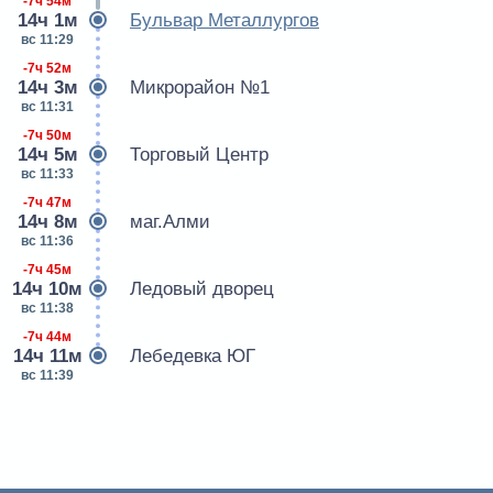
-7ч 54м
14ч 1м
Бульвар Металлургов
вс 11:29
-7ч 52м
14ч 3м
Микрорайон №1
вс 11:31
-7ч 50м
14ч 5м
Торговый Центр
вс 11:33
-7ч 47м
14ч 8м
маг.Алми
вс 11:36
-7ч 45м
14ч 10м
Ледовый дворец
вс 11:38
-7ч 44м
14ч 11м
Лебедевка ЮГ
вс 11:39