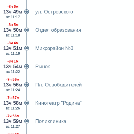
-8ч 6м
13ч 49м
ул. Островского
вс 11:17
-8ч 5м
13ч 50м
Отдел образования
вс 11:18
-8ч 4м
13ч 51м
Микрорайон №3
вс 11:19
-8ч 1м
13ч 54м
Рынок
вс 11:22
-7ч 59м
13ч 56м
Пл. Освободителей
вс 11:24
-7ч 57м
13ч 58м
Кинотеатр "Родина"
вс 11:26
-7ч 56м
13ч 59м
Поликлиника
вс 11:27