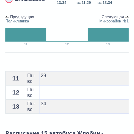
13:34
вс 11:29
вс 13:34
Предыдущая
Следующая
Поликлиника
Микрорайон №1
11
12
13
Расписание 15 автобуса Жлобин - остановка Бульвар
Пн-
29
11
вс
Пн-
12
вс
Пн-
34
13
вс
Расписание 15 автобуса Жлобин -