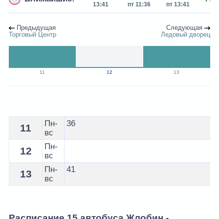
13:41
пт 11:36
пт 13:41
сб
Предыдущая
Следующая
Торговый Центр
Ледовый дворец
11
12
13
Расписание 15 автобуса Жлобин - остановка маг.Алм
Пн-
36
11
вс
Пн-
12
вс
Пн-
41
13
вс
Расписание 15 автобуса Жлобин -