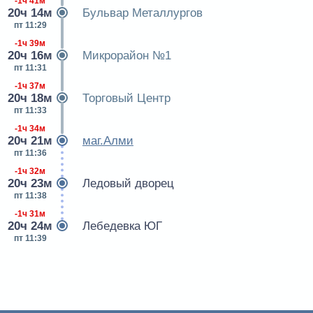
-1ч 41м
20ч 14м
Бульвар Металлургов
пт 11:29
-1ч 39м
20ч 16м
Микрорайон №1
пт 11:31
-1ч 37м
20ч 18м
Торговый Центр
пт 11:33
-1ч 34м
20ч 21м
маг.Алми
пт 11:36
-1ч 32м
20ч 23м
Ледовый дворец
пт 11:38
-1ч 31м
20ч 24м
Лебедевка ЮГ
пт 11:39