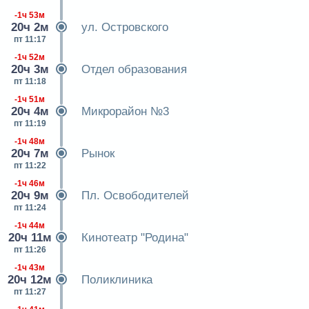
-1ч 53м
20ч 2м
ул. Островского
пт 11:17
-1ч 52м
20ч 3м
Отдел образования
пт 11:18
-1ч 51м
20ч 4м
Микрорайон №3
пт 11:19
-1ч 48м
20ч 7м
Рынок
пт 11:22
-1ч 46м
20ч 9м
Пл. Освободителей
пт 11:24
-1ч 44м
20ч 11м
Кинотеатр "Родина"
пт 11:26
-1ч 43м
20ч 12м
Поликлиника
пт 11:27