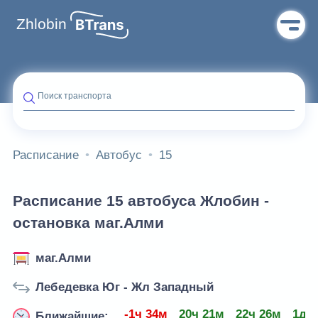
Zhlobin
Поиск транспорта
Расписание
Автобус
15
Расписание 15 автобуса Жлобин -
остановка маг.Алми
маг.Алми
Лебедевка Юг - Жл Западный
-1ч 34м
20ч 21м
22ч 26м
1д 2
Ближайшие: