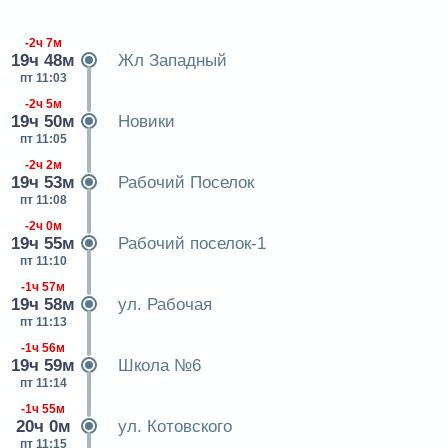
-2ч 7м
19ч 48м
Жл Западный
пт 11:03
-2ч 5м
19ч 50м
Новики
пт 11:05
-2ч 2м
19ч 53м
Рабочий Поселок
пт 11:08
-2ч 0м
19ч 55м
Рабочий поселок-1
пт 11:10
-1ч 57м
19ч 58м
ул. Рабочая
пт 11:13
-1ч 56м
19ч 59м
Школа №6
пт 11:14
-1ч 55м
20ч 0м
ул. Котовского
пт 11:15