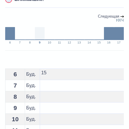
Следующая
НХЧ
6
7
8
9
10
11
12
13
14
15
16
17
Расписание 8 автобуса Жлобин - остановка Депо
15
6
Буд.
7
Буд.
8
Буд.
9
Буд.
10
Буд.