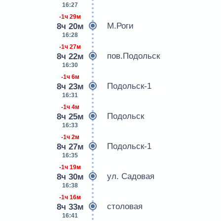
16:27
-1ч 29м
М.Роги
8ч 20м
16:28
-1ч 27м
пов.Подольск
8ч 22м
16:30
-1ч 6м
Подольск-1
8ч 23м
16:31
-1ч 4м
Подольск
8ч 25м
16:33
-1ч 2м
Подольск-1
8ч 27м
16:35
-1ч 19м
ул. Садовая
8ч 30м
16:38
-1ч 16м
столовая
8ч 33м
16:41