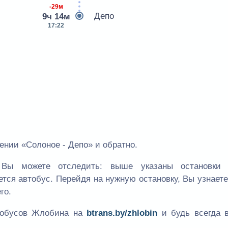
-29м
Депо
9ч 14м
17:22
нии «Солоное - Депо» и обратно.
Вы можете отследить: выше указаны остановки
ется автобус. Перейдя на нужную остановку, Вы узнает
го.
втобусов Жлобина на
btrans.by/zhlobin
и будь всегда в