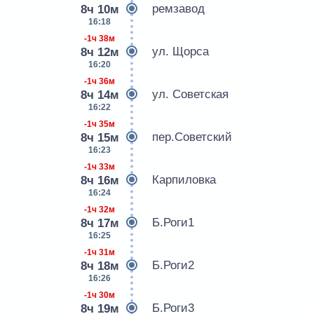
ремзавод
8ч 10м
16:18
-1ч 38м
ул. Щорса
8ч 12м
16:20
-1ч 36м
ул. Советская
8ч 14м
16:22
-1ч 35м
пер.Советский
8ч 15м
16:23
-1ч 33м
Карпиловка
8ч 16м
16:24
-1ч 32м
Б.Роги1
8ч 17м
16:25
-1ч 31м
Б.Роги2
8ч 18м
16:26
-1ч 30м
Б.Роги3
8ч 19м