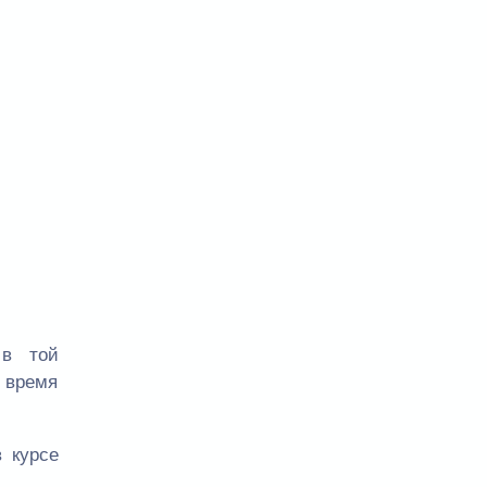
 в той
е время
 курсе