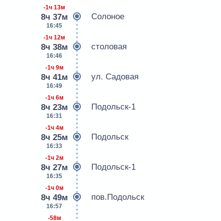
-1ч 13м
Солоное
8ч 37м
16:45
-1ч 12м
столовая
8ч 38м
16:46
-1ч 9м
ул. Садовая
8ч 41м
16:49
-1ч 6м
Подольск-1
8ч 23м
16:31
-1ч 4м
Подольск
8ч 25м
16:33
-1ч 2м
Подольск-1
8ч 27м
16:35
-1ч 0м
пов.Подольск
8ч 49м
16:57
-58м