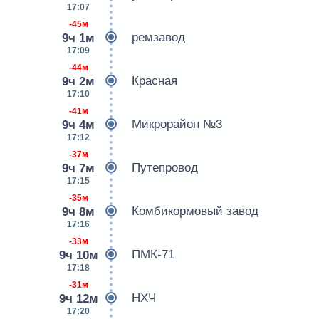
17:07
-45м
ремзавод
9ч 1м
17:09
-44м
Красная
9ч 2м
17:10
-41м
Микрорайон №3
9ч 4м
17:12
-37м
Путепровод
9ч 7м
17:15
-35м
Комбикормовый завод
9ч 8м
17:16
-33м
ПМК-71
9ч 10м
17:18
-31м
НХЧ
9ч 12м
17:20