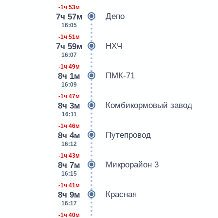
-1ч 53м
Депо
7ч 57м
16:05
-1ч 51м
НХЧ
7ч 59м
16:07
-1ч 49м
ПМК-71
8ч 1м
16:09
-1ч 47м
Комбикормовый завод
8ч 3м
16:11
-1ч 46м
Путепровод
8ч 4м
16:12
-1ч 43м
Микрорайон 3
8ч 7м
16:15
-1ч 41м
Красная
8ч 9м
16:17
-1ч 40м