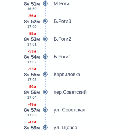
М.Роги
8ч 51м
16:59
-56м
Б.Роги3
8ч 52м
17:00
-55м
Б.Роги2
8ч 53м
17:01
-53м
Б.Роги1
8ч 54м
17:02
-52м
Карпиловка
8ч 55м
17:03
-50м
пер.Советский
8ч 56м
17:04
-49м
ул. Советская
8ч 57м
17:05
-47м
ул. Щорса
8ч 59м