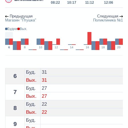
08:22
10:17
11:12
12:06
16
Предыдущая
Следующая
Магазин "Птушка"
Поликлиника №1
Будни
Вых.
6
8
10
12
14
16
18
20
Расписание 22 автобуса Молодечно - остановка Фран
Буд.
31
6
Вых.
31
Буд.
27
7
Вых.
27
Буд.
22
8
Вых.
22
Буд.
9