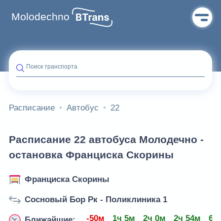
Molodechno
Поиск транспорта
Расписание
Автобус
22
Расписание 22 автобуса Молодечно -
остановка Франциска Скорины
Франциска Скорины
Сосновый Бор Рк - Поликлиника 1
-50м
1ч 5м
2ч 0м
2ч 54м
6ч
Ближайшие: