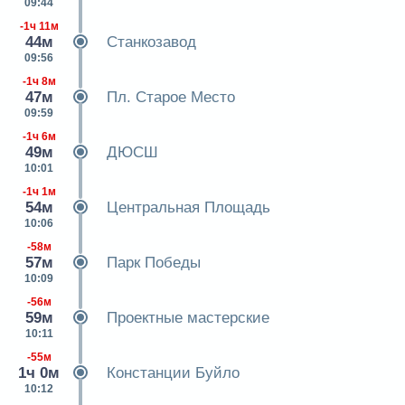
09:44
-1ч 11м
44м
Станкозавод
09:56
-1ч 8м
47м
Пл. Старое Место
09:59
-1ч 6м
49м
ДЮСШ
10:01
-1ч 1м
54м
Центральная Площадь
10:06
-58м
57м
Парк Победы
10:09
-56м
59м
Проектные мастерские
10:11
-55м
1ч 0м
Констанции Буйло
10:12