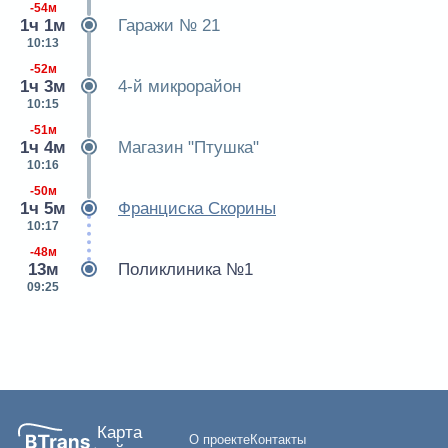
-54м
1ч 1м
Гаражи № 21
10:13
-52м
1ч 3м
4-й микрорайон
10:15
-51м
1ч 4м
Магазин "Птушка"
10:16
-50м
1ч 5м
Франциска Скорины
10:17
-48м
13м
Поликлиника №1
09:25
Карта
О проекте
Контакты