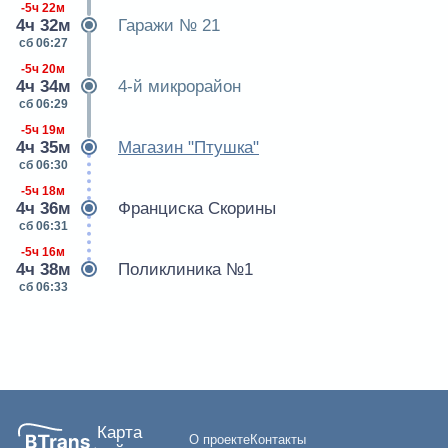
-5ч 22м
4ч 32м
Гаражи № 21
сб 06:27
-5ч 20м
4ч 34м
4-й микрорайон
сб 06:29
-5ч 19м
4ч 35м
Магазин "Птушка"
сб 06:30
-5ч 18м
4ч 36м
Франциска Скорины
сб 06:31
-5ч 16м
4ч 38м
Поликлиника №1
сб 06:33
Карта
О проекте
Контакты