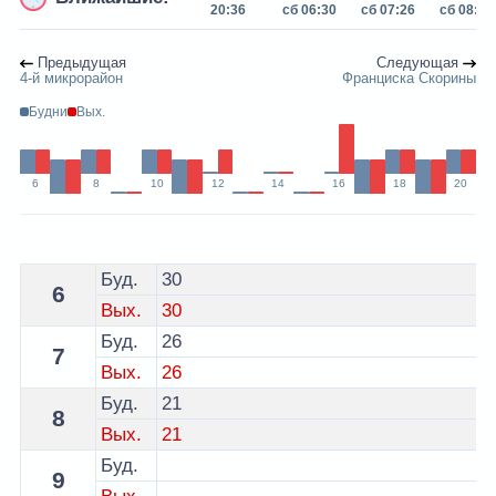
20:36
сб 06:30
сб 07:26
сб 08:21
Предыдущая
Следующая
4-й микрорайон
Франциска Скорины
Будни
Вых.
6
8
10
12
14
16
18
20
Расписание 22 автобуса Молодечно - остановка Магаз
Буд.
30
6
Вых.
30
Буд.
26
7
Вых.
26
Буд.
21
8
Вых.
21
Буд.
9