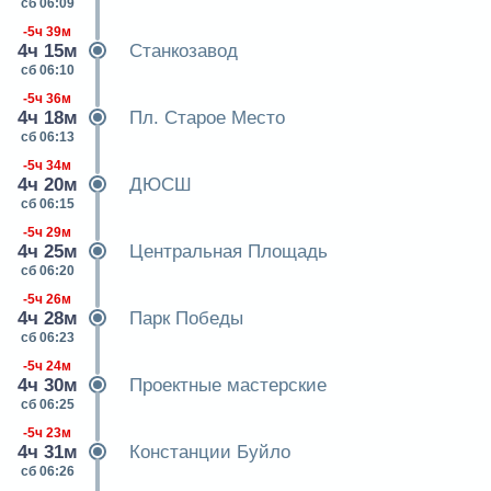
сб 06:09
-5ч 39м
4ч 15м
Станкозавод
сб 06:10
-5ч 36м
4ч 18м
Пл. Старое Место
сб 06:13
-5ч 34м
4ч 20м
ДЮСШ
сб 06:15
-5ч 29м
4ч 25м
Центральная Площадь
сб 06:20
-5ч 26м
4ч 28м
Парк Победы
сб 06:23
-5ч 24м
4ч 30м
Проектные мастерские
сб 06:25
-5ч 23м
4ч 31м
Констанции Буйло
сб 06:26