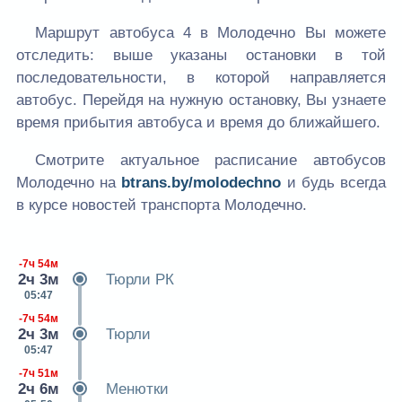
Маршрут автобуса 4 в Молодечно Вы можете
отследить: выше указаны остановки в той
последовательности, в которой направляется
автобус. Перейдя на нужную остановку, Вы узнаете
время прибытия автобуса и время до ближайшего.
Смотрите актуальное расписание автобусов
Молодечно на
btrans.by/molodechno
и будь всегда
в курсе новостей транспорта Молодечно.
-7ч 54м
2ч 3м
Тюрли РК
05:47
-7ч 54м
2ч 3м
Тюрли
05:47
-7ч 51м
2ч 6м
Менютки