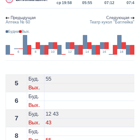
ср 19:58
05:55
07:12
07:43
Предыдущая
Следующая
Аптека № 60
Театр кукол "Батлейка"
Будни
Вых.
6
8
10
12
14
16
18
Расписание 4 автобуса Молодечно - остановка Моло
Буд.
55
5
Вых.
Буд.
6
Вых.
Буд.
12
43
7
Вых.
43
Буд.
8