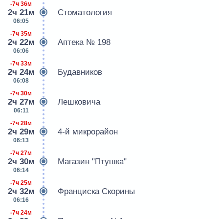
-7ч 36м
2ч 21м
Стоматология
06:05
-7ч 35м
2ч 22м
Аптека № 198
06:06
-7ч 33м
2ч 24м
Будавников
06:08
-7ч 30м
2ч 27м
Лешковича
06:11
-7ч 28м
2ч 29м
4-й микрорайон
06:13
-7ч 27м
2ч 30м
Магазин "Птушка"
06:14
-7ч 25м
2ч 32м
Франциска Скорины
06:16
-7ч 24м