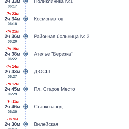
2ч 33м
Поликлиника №1
06:17
-7ч 23м
2ч 34м
Космонавтов
06:18
-7ч 21м
2ч 36м
Районная больница № 2
06:20
-7ч 19м
2ч 38м
Ателье "Березка"
06:22
-7ч 14м
2ч 43м
ДЮСШ
06:27
-7ч 12м
2ч 45м
Пл. Старое Место
06:29
-7ч 11м
2ч 46м
Станкозавод
06:30
-7ч 9м
2ч 30м
Вилейская