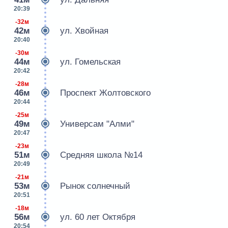
20:39
-32м
42м
ул. Хвойная
20:40
-30м
44м
ул. Гомельская
20:42
-28м
46м
Проспект Жолтовского
20:44
-25м
49м
Универсам "Алми"
20:47
-23м
51м
Средняя школа №14
20:49
-21м
53м
Рынок солнечный
20:51
-18м
56м
ул. 60 лет Октября
20:54