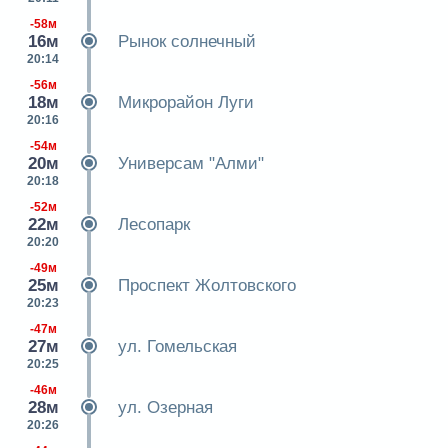
-58м
16м
Рынок солнечный
20:14
-56м
18м
Микрорайон Луги
20:16
-54м
20м
Универсам "Алми"
20:18
-52м
22м
Лесопарк
20:20
-49м
25м
Проспект Жолтовского
20:23
-47м
27м
ул. Гомельская
20:25
-46м
28м
ул. Озерная
20:26