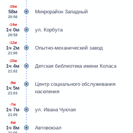
-16м
58м
Микрорайон Западный
20:56
-14м
1ч 0м
ул. Корбута
20:58
-12м
1ч 2м
Опытно-механический завод
21:00
-10м
1ч 4м
Детская библиотека имени Коласа
21:02
-9м
Центр социального обслуживания
1ч 5м
населения
21:03
-7м
1ч 7м
ул. Ивана Чуклая
21:05
-6м
1ч 8м
Автовокзал