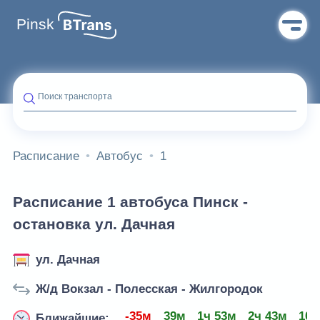
Pinsk
Поиск транспорта
Расписание
Автобус
1
Расписание 1 автобуса Пинск -
остановка ул. Дачная
ул. Дачная
Ж/д Вокзал - Полесская - Жилгородок
-35м
39м
1ч 53м
2ч 43м
10ч
Ближайшие: