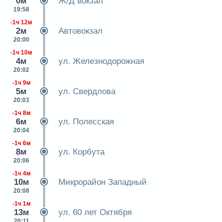
0м
Ж/Д вокзал
19:58
-1ч 12м
2м
Автовокзал
20:00
-1ч 10м
4м
ул. Железнодорожная
20:02
-1ч 9м
5м
ул. Свердлова
20:03
-1ч 8м
6м
ул. Полесская
20:04
-1ч 6м
8м
ул. Корбута
20:06
-1ч 4м
10м
Микрорайон Западный
20:08
-1ч 1м
13м
ул. 60 лет Октября
20:11