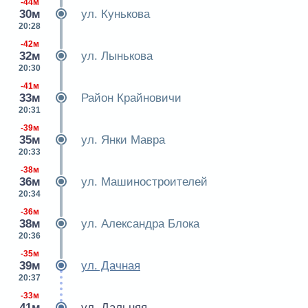
-44м
30м
ул. Кунькова
20:28
-42м
32м
ул. Лынькова
20:30
-41м
33м
Район Крайновичи
20:31
-39м
35м
ул. Янки Мавра
20:33
-38м
36м
ул. Машиностроителей
20:34
-36м
38м
ул. Александра Блока
20:36
-35м
39м
ул. Дачная
20:37
-33м
41м
ул. Дальняя