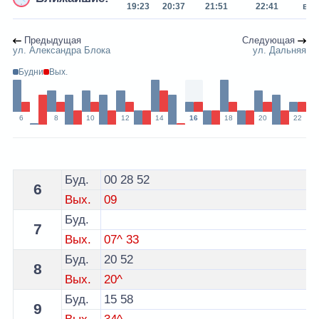
19:23
20:37
21:51
22:41
вс 
Предыдущая
Следующая
ул. Александра Блока
ул. Дальняя
Будни
Вых.
6
8
10
12
14
16
18
20
22
Расписание 1 автобуса Пинск - остановка ул. Дачная
Буд.
00
28
52
6
Вых.
09
Буд.
7
Вых.
07^
33
Буд.
20
52
8
Вых.
20^
Буд.
15
58
9