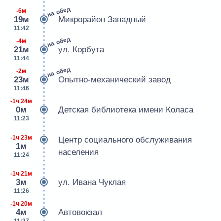
на обед
-6м
19м
Микрорайон Западный
11:42
на обед
-4м
21м
ул. Корбута
11:44
на обед
-2м
23м
Опытно-механический завод
11:46
-1ч 24м
0м
Детская библиотека имени Коласа
11:23
-1ч 23м
Центр социального обслуживания
1м
населения
11:24
-1ч 21м
3м
ул. Ивана Чуклая
11:26
-1ч 20м
4м
Автовокзал