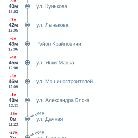
-9м
40м
ул. Кунькова
12:03
-7м
42м
ул. Лынькова
12:05
-6м
43м
Район Крайновичи
12:06
-4м
45м
ул. Янки Мавра
12:08
-3м
46м
ул. Машиностроителей
12:09
-1м
48м
ул. Александра Блока
12:11
на обед
-25м
0м
ул. Дачная
11:23
на обед
-23м
2м
ул. Дальняя