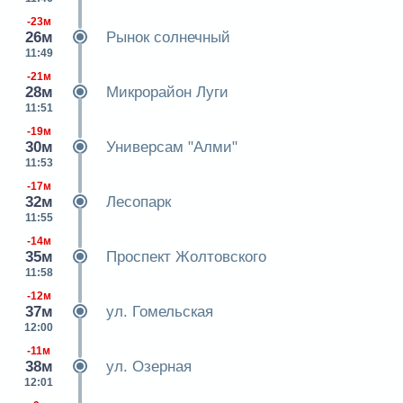
-23м
26м
Рынок солнечный
11:49
-21м
28м
Микрорайон Луги
11:51
-19м
30м
Универсам "Алми"
11:53
-17м
32м
Лесопарк
11:55
-14м
35м
Проспект Жолтовского
11:58
-12м
37м
ул. Гомельская
12:00
-11м
38м
ул. Озерная
12:01