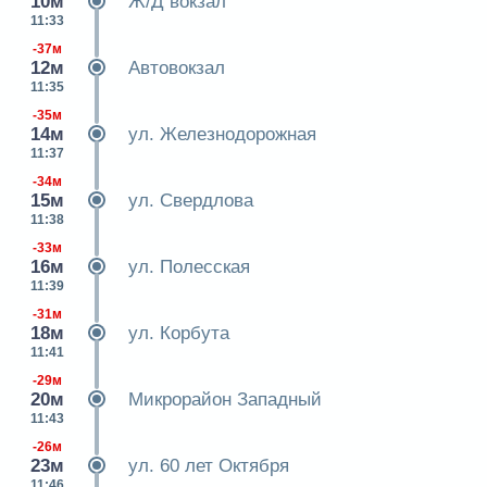
10м
Ж/Д вокзал
11:33
-37м
12м
Автовокзал
11:35
-35м
14м
ул. Железнодорожная
11:37
-34м
15м
ул. Свердлова
11:38
-33м
16м
ул. Полесская
11:39
-31м
18м
ул. Корбута
11:41
-29м
20м
Микрорайон Западный
11:43
-26м
23м
ул. 60 лет Октября
11:46