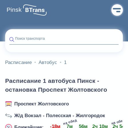
Pinsk
Поиск транспорта
Расписание
Автобус
1
Расписание 1 автобуса Пинск -
остановка Проспект Жолтовского
Проспект Жолтовского
Ж/д Вокзал - Полесская - Жилгородок
на обед
на обед
-18м
7м
56м
2ч 10м
2ч 54
Ближайшие: