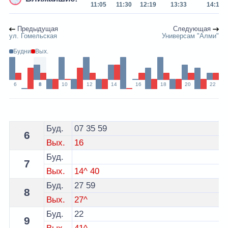
11:05
11:30
12:19
13:33
14:17
Предыдущая
Следующая
ул. Гомельская
Универсам "Алми"
Будни
Вых.
6
8
10
12
14
16
18
20
22
Расписание 1 автобуса Пинск - остановка Проспект Ж
Буд.
07
35
59
6
Вых.
16
Буд.
7
Вых.
14^
40
Буд.
27
59
8
Вых.
27^
Буд.
22
9