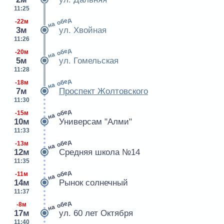
11:25
на обед
-22м
3м
ул. Хвойная
11:26
на обед
-20м
5м
ул. Гомельская
11:28
на обед
-18м
7м
Проспект Жолтовского
11:30
на обед
-15м
10м
Универсам "Алми"
11:33
на обед
-13м
12м
Средняя школа №14
11:35
на обед
-11м
14м
Рынок солнечный
11:37
на обед
-8м
17м
ул. 60 лет Октября
11:40