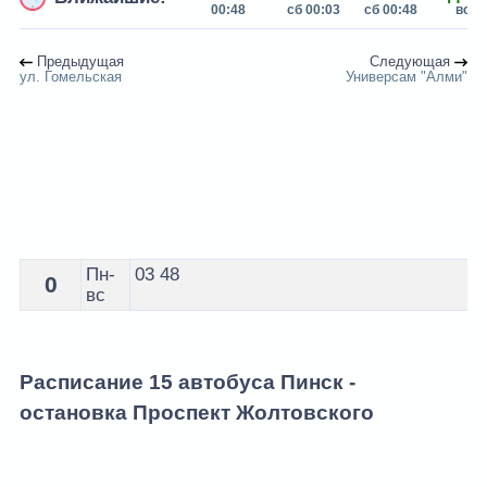
00:48
сб 00:03
сб 00:48
вс 0
Предыдущая
Следующая
ул. Гомельская
Универсам "Алми"
Расписание 15 автобуса Пинск - остановка Проспект 
Пн-
03
48
0
вс
Расписание 15 автобуса Пинск -
остановка Проспект Жолтовского