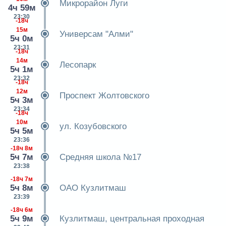
Микрорайон Луги
4ч 59м
23:30
-18ч
15м
Универсам "Алми"
5ч 0м
23:31
-18ч
14м
Лесопарк
5ч 1м
23:32
-18ч
12м
Проспект Жолтовского
5ч 3м
23:34
-18ч
10м
ул. Козубовского
5ч 5м
23:36
-18ч 8м
5ч 7м
Средняя школа №17
23:38
-18ч 7м
5ч 8м
ОАО Кузлитмаш
23:39
-18ч 6м
5ч 9м
Кузлитмаш, центральная проходная