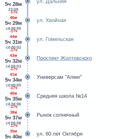
ул. Дальняя
5ч 28м
23:59
-17ч
46м
ул. Хвойная
5ч 29м
сб 00:00
-17ч
44м
ул. Гомельская
5ч 31м
сб 00:02
-17ч
43м
Проспект Жолтовского
5ч 32м
сб 00:03
-17ч
41м
Универсам "Алми"
5ч 34м
сб 00:05
-17ч
40м
Средняя школа №14
5ч 35м
сб 00:06
-17ч
38м
Рынок солнечный
5ч 37м
сб 00:08
-17ч
35м
ул. 60 лет Октября
5ч 40м