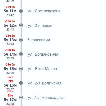
23:40
-18ч 4м
5ч 11м
ул. Достоевского
23:42
-18ч 3м
5ч 12м
ул. 2-я новая
23:43
-18ч 2м
5ч 13м
Чернеевичи
23:44
-18ч 1м
5ч 14м
ул. Богдановича
23:45
-18ч 0м
5ч 15м
ул. Янки Мавра
23:46
-17ч
59м
ул. 2-я Долинская
5ч 16м
23:47
-17ч
58м
ул. 1-я Новосадская
5ч 17м
23:48
-17ч