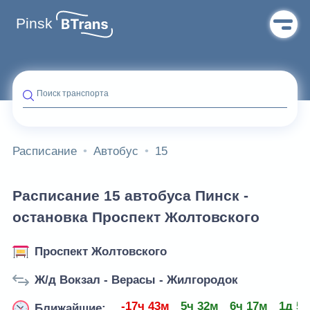
Pinsk
Поиск транспорта
Расписание
Автобус
15
Расписание 15 автобуса Пинск -
остановка Проспект Жолтовского
Проспект Жолтовского
Ж/д Вокзал - Верасы - Жилгородок
-17ч 43м
5ч 32м
6ч 17м
1д 5ч
Ближайшие: