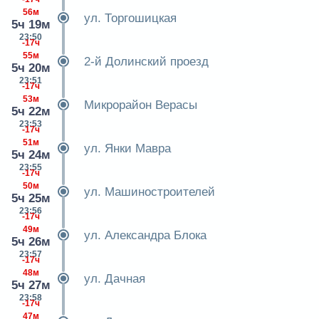
56м
ул. Торгошицкая
5ч 19м
23:50
-17ч
55м
2-й Долинский проезд
5ч 20м
23:51
-17ч
53м
Микрорайон Верасы
5ч 22м
23:53
-17ч
51м
ул. Янки Мавра
5ч 24м
23:55
-17ч
50м
ул. Машиностроителей
5ч 25м
23:56
-17ч
49м
ул. Александра Блока
5ч 26м
23:57
-17ч
48м
ул. Дачная
5ч 27м
23:58
-17ч
47м