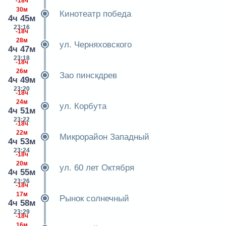
-18ч
30м
Кинотеатр победа
4ч 45м
23:16
-18ч
28м
ул. Черняховского
4ч 47м
23:18
-18ч
26м
Зао пинскдрев
4ч 49м
23:20
-18ч
24м
ул. Корбута
4ч 51м
23:22
-18ч
22м
Микрорайон Западный
4ч 53м
23:24
-18ч
20м
ул. 60 лет Октября
4ч 55м
23:26
-18ч
17м
Рынок солнечный
4ч 58м
23:29
-18ч
16м