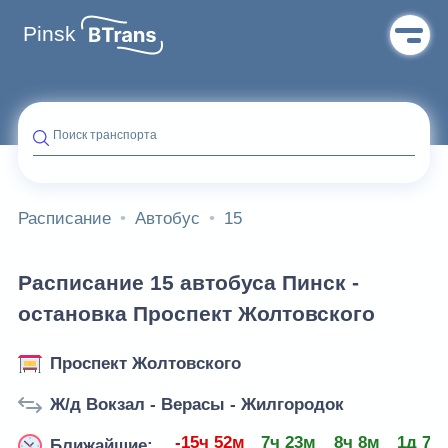
Pinsk
Поиск транспорта
Расписание
Автобус
15
Расписание 15 автобуса Пинск -
остановка Проспект Жолтовского
Проспект Жолтовского
Ж/д Вокзал - Верасы - Жилгородок
-15ч 52м
7ч 23м
8ч 8м
1д 7ч
Ближайшие: