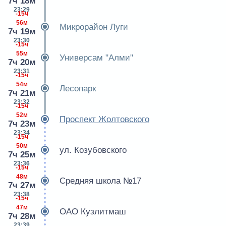
7ч 18м
23:29
-15ч
56м
Микрорайон Луги
7ч 19м
23:30
-15ч
55м
Универсам "Алми"
7ч 20м
23:31
-15ч
54м
Лесопарк
7ч 21м
23:32
-15ч
52м
Проспект Жолтовского
7ч 23м
23:34
-15ч
50м
ул. Козубовского
7ч 25м
23:36
-15ч
48м
Средняя школа №17
7ч 27м
23:38
-15ч
47м
ОАО Кузлитмаш
7ч 28м
23:39