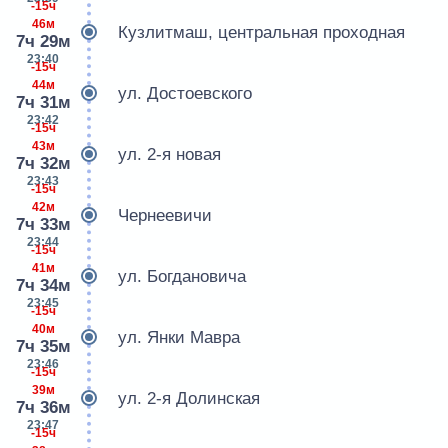
-15ч
46м
Кузлитмаш, центральная проходная
7ч 29м
23:40
-15ч
44м
ул. Достоевского
7ч 31м
23:42
-15ч
43м
ул. 2-я новая
7ч 32м
23:43
-15ч
42м
Чернеевичи
7ч 33м
23:44
-15ч
41м
ул. Богдановича
7ч 34м
23:45
-15ч
40м
ул. Янки Мавра
7ч 35м
23:46
-15ч
39м
ул. 2-я Долинская
7ч 36м
23:47
-15ч