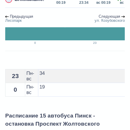
00:19
23:34
вс 00:19
вс 23
Предыдущая
Следующая
Лесопарк
ул. Козубовского
0
23
Расписание 15 автобуса Пинск - остановка Проспект 
Пн-
34
23
вс
Пн-
19
0
вс
Расписание 15 автобуса Пинск -
остановка Проспект Жолтовского