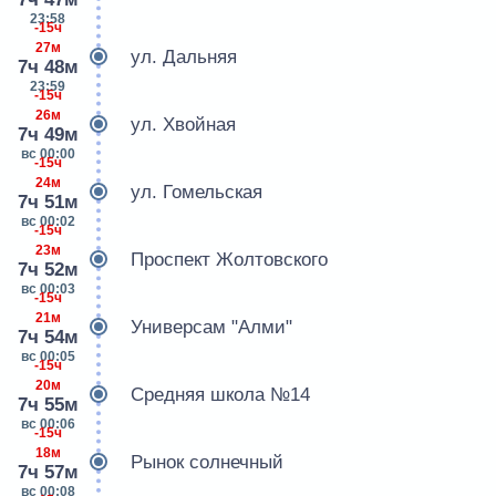
23:58
-15ч
27м
ул. Дальняя
7ч 48м
23:59
-15ч
26м
ул. Хвойная
7ч 49м
вс 00:00
-15ч
24м
ул. Гомельская
7ч 51м
вс 00:02
-15ч
23м
Проспект Жолтовского
7ч 52м
вс 00:03
-15ч
21м
Универсам "Алми"
7ч 54м
вс 00:05
-15ч
20м
Средняя школа №14
7ч 55м
вс 00:06
-15ч
18м
Рынок солнечный
7ч 57м
вс 00:08