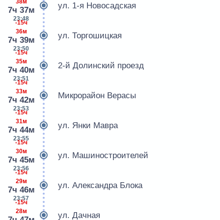
38м
ул. 1-я Новосадская
7ч 37м
23:48
-15ч
36м
ул. Торгошицкая
7ч 39м
23:50
-15ч
35м
2-й Долинский проезд
7ч 40м
23:51
-15ч
33м
Микрорайон Верасы
7ч 42м
23:53
-15ч
31м
ул. Янки Мавра
7ч 44м
23:55
-15ч
30м
ул. Машиностроителей
7ч 45м
23:56
-15ч
29м
ул. Александра Блока
7ч 46м
23:57
-15ч
28м
ул. Дачная
7ч 47м