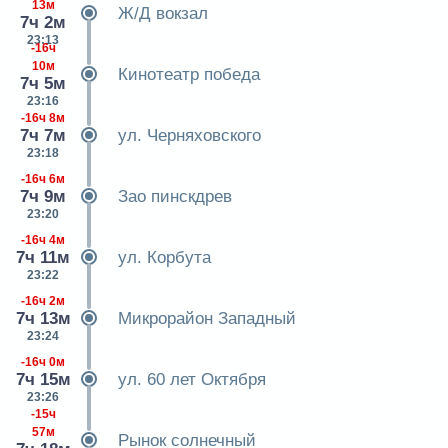
13м
Ж/Д вокзал
7ч 2м
23:13
-16ч
10м
Кинотеатр победа
7ч 5м
23:16
-16ч 8м
7ч 7м
ул. Черняховского
23:18
-16ч 6м
7ч 9м
Зао пинскдрев
23:20
-16ч 4м
7ч 11м
ул. Корбута
23:22
-16ч 2м
7ч 13м
Микрорайон Западный
23:24
-16ч 0м
7ч 15м
ул. 60 лет Октября
23:26
-15ч
57м
Рынок солнечный