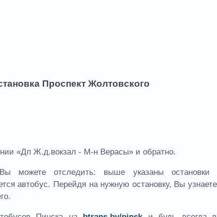
остановка Проспект Жолтовского
нии «Дп Ж.д.вокзал - М-н Верасы» и обратно.
Вы можете отследить: выше указаны остановки
ется автобус. Перейдя на нужную остановку, Вы узнает
го.
втобусов Пинска на
btrans.by/pinsk
и будь всегда в