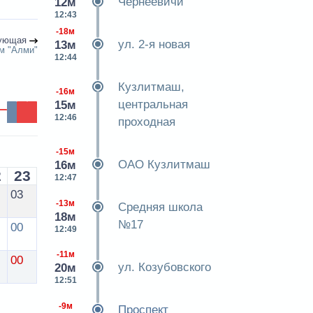
Чернеевичи
12м
12:43
-18м
ующая
ул. 2-я новая
13м
м "Алми"
12:44
Кузлитмаш,
-16м
центральная
15м
12:46
проходная
-15м
ОАО Кузлитмаш
16м
2
23
12:47
03
-13м
Средняя школа
18м
№17
00
12:49
-11м
00
ул. Козубовского
20м
12:51
-9м
Проспект