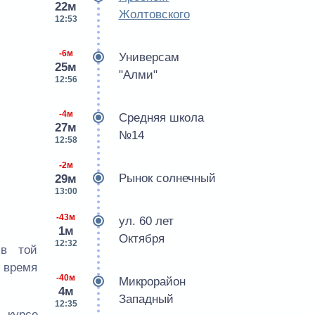
22м
Жолтовского
12:53
-6м
Универсам
25м
"Алми"
12:56
-4м
Средняя школа
27м
№14
12:58
-2м
Рынок солнечный
29м
13:00
-43м
ул. 60 лет
1м
Октября
12:32
 в той
е время
-40м
Микрорайон
4м
Западный
12:35
 курсе