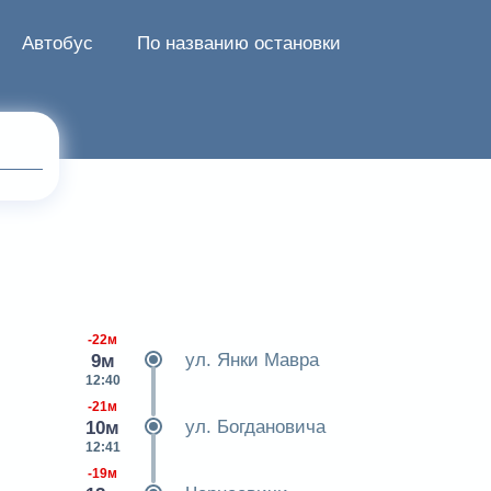
Автобус
По названию остановки
-22м
ул. Янки Мавра
9м
12:40
-21м
ул. Богдановича
10м
12:41
-19м