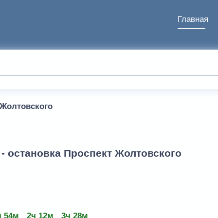
Главная
 Жолтовского
 - остановка Проспект Жолтовского
ч 54м
2ч 12м
3ч 28м