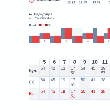
12:22
12:53
13:32
Предыдущая
ул. Козубовского
Будни
Сб
Вс
6
8
10
1
5
6
7
8
9
10
11
54
42
13
17
54
45
39
Буд.
50
57
54
45
19
17
50
41
38
Сб
51
54
45
19
17
50
41
38
Вс
51