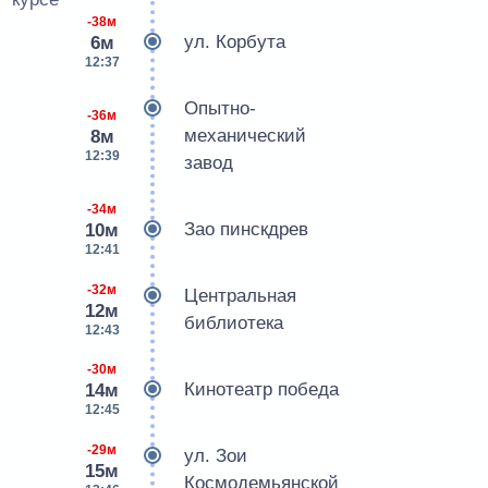
-38м
ул. Корбута
6м
12:37
Опытно-
-36м
механический
8м
12:39
завод
-34м
Зао пинскдрев
10м
12:41
-32м
Центральная
12м
библиотека
12:43
-30м
Кинотеатр победа
14м
12:45
-29м
ул. Зои
15м
Космодемьянской