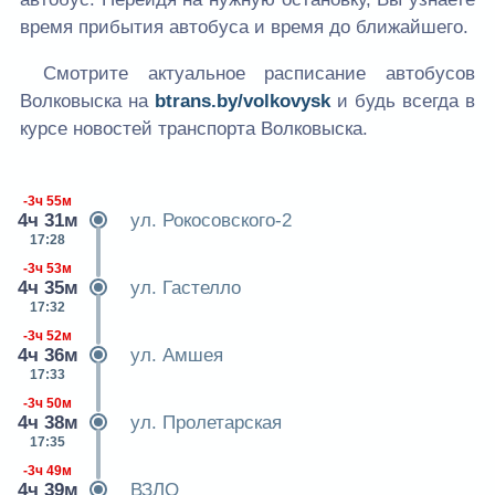
время прибытия автобуса и время до ближайшего.
Смотрите актуальное расписание автобусов
Волковыска на
btrans.by/volkovysk
и будь всегда в
курсе новостей транспорта Волковыска.
-3ч 55м
4ч 31м
ул. Рокосовского-2
17:28
-3ч 53м
4ч 35м
ул. Гастелло
17:32
-3ч 52м
4ч 36м
ул. Амшея
17:33
-3ч 50м
4ч 38м
ул. Пролетарская
17:35
-3ч 49м
4ч 39м
ВЗЛО