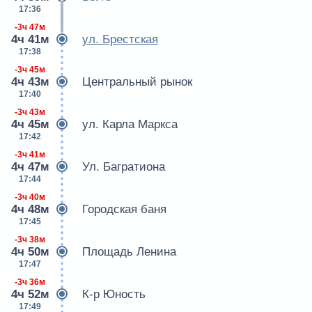
17:36
-3ч 47м
4ч 41м
ул. Брестская
17:38
-3ч 45м
4ч 43м
Центральный рынок
17:40
-3ч 43м
4ч 45м
ул. Карла Маркса
17:42
-3ч 41м
4ч 47м
Ул. Багратиона
17:44
-3ч 40м
4ч 48м
Городская баня
17:45
-3ч 38м
4ч 50м
Площадь Ленина
17:47
-3ч 36м
4ч 52м
К-р Юность
17:49