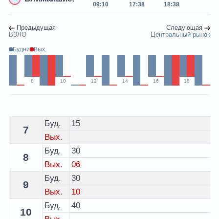
09:10
17:38
18:38
Предыдущая
Следующая
ВЗЛО
Центральный рынок
Будни
Вых.
8
10
12
14
16
18
Расписание 3 автобуса Волковыск - остановка ул. Бре
Буд.
15
7
Вых.
Буд.
30
8
Вых.
06
Буд.
30
9
Вых.
10
Буд.
40
10