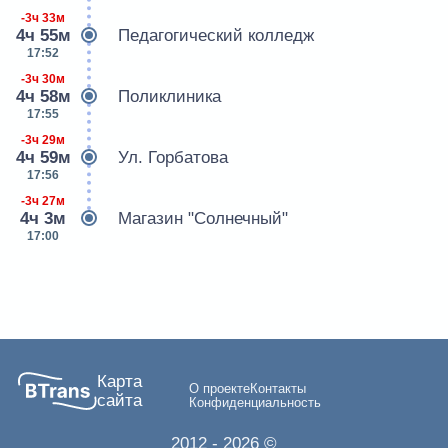
-3ч 33м
4ч 55м
Педагогический колледж
17:52
-3ч 30м
4ч 58м
Поликлиника
17:55
-3ч 29м
4ч 59м
Ул. Горбатова
17:56
-3ч 27м
4ч 3м
Магазин "Солнечный"
17:00
Карта
О проекте
Контакты
сайта
Конфиденциальность
2012
- 2026 ©