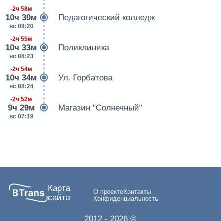
-2ч 58м
10ч 30м
Педагогический колледж
вс 08:20
-2ч 55м
10ч 33м
Поликлиника
вс 08:23
-2ч 54м
10ч 34м
Ул. Горбатова
вс 08:24
-2ч 52м
9ч 29м
Магазин "Солнечный"
вс 07:19
Карта
О проекте
Контакты
сайта
Конфиденциальность
2012
- 2026 ©