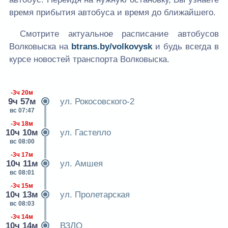
время прибытия автобуса и время до ближайшего.
Смотрите актуальное расписание автобусов
Волковыска на
btrans.by/volkovysk
и будь всегда в
курсе новостей транспорта Волковыска.
-3ч 20м
9ч 57м
ул. Рокосовского-2
вс 07:47
-3ч 18м
10ч 10м
ул. Гастелло
вс 08:00
-3ч 17м
10ч 11м
ул. Амшея
вс 08:01
-3ч 15м
10ч 13м
ул. Пролетарская
вс 08:03
-3ч 14м
10ч 14м
ВЗЛО