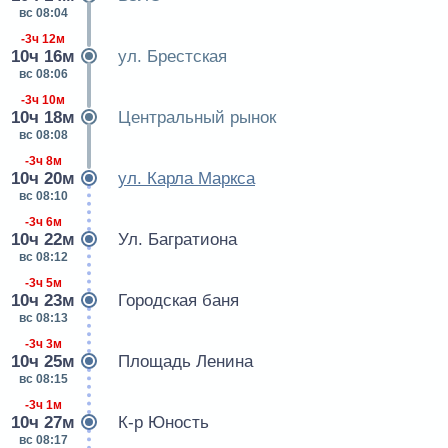
вс 08:04
-3ч 12м
10ч 16м
ул. Брестская
вс 08:06
-3ч 10м
10ч 18м
Центральный рынок
вс 08:08
-3ч 8м
10ч 20м
ул. Карла Маркса
вс 08:10
-3ч 6м
10ч 22м
Ул. Багратиона
вс 08:12
-3ч 5м
10ч 23м
Городская баня
вс 08:13
-3ч 3м
10ч 25м
Площадь Ленина
вс 08:15
-3ч 1м
10ч 27м
К-р Юность
вс 08:17