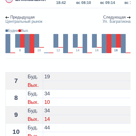
18:42
вс 08:10
вс 09:14
вс 17:
Предыдущая
Следующая
Центральный рынок
Ул. Багратиона
Будни
Вых.
8
10
12
14
16
18
Расписание 3 автобуса Волковыск - остановка ул. Ка
Буд.
19
7
Вых.
Буд.
34
8
Вых.
10
Буд.
34
9
Вых.
14
Буд.
44
10