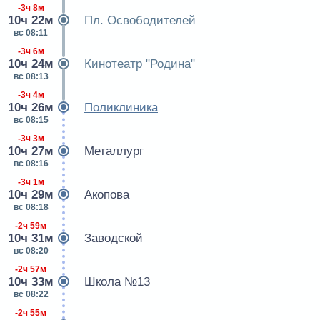
-3ч 8м
10ч 22м
Пл. Освободителей
вс 08:11
-3ч 6м
10ч 24м
Кинотеатр "Родина"
вс 08:13
-3ч 4м
10ч 26м
Поликлиника
вс 08:15
-3ч 3м
10ч 27м
Металлург
вс 08:16
-3ч 1м
10ч 29м
Акопова
вс 08:18
-2ч 59м
10ч 31м
Заводской
вс 08:20
-2ч 57м
10ч 33м
Школа №13
вс 08:22
-2ч 55м