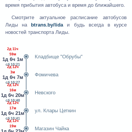
время прибытия автобуса и время до ближайшего.
Смотрите актуальное расписание автобусов
Лиды на
btrans.by/lida
и будь всегда в курсе
новостей транспорта Лиды.
2д 11ч
59м
Кладбище "Обрубы"
1д 6ч 1м
сб 10:21
2д 12ч
3м
Фомичева
1д 6ч 7м
сб 10:27
2д 12ч
16м
Невского
1д 6ч 20м
сб 10:40
2д 12ч
17м
ул. Клары Цеткин
1д 6ч 21м
сб 10:41
2д 12ч
19м
Магазин Чайка
1д 6ч 23м