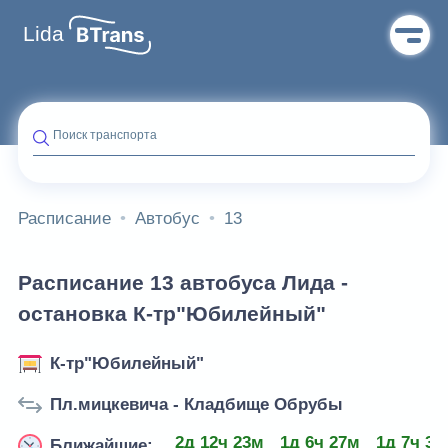
Lida
Поиск транспорта
Расписание
Автобус
13
Расписание 13 автобуса Лида -
остановка К-тр"Юбилейный"
К-тр"Юбилейный"
Пл.мицкевича - Кладбище Обрубы
2д 12ч 23м
1д 6ч 27м
1д 7ч 30
Ближайшие: