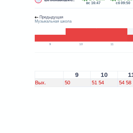
вс 16:47
сб 09:50
Предыдущая
Музыкальная школа
9
10
11
9
10
1
Вых.
50
51
54
54
58