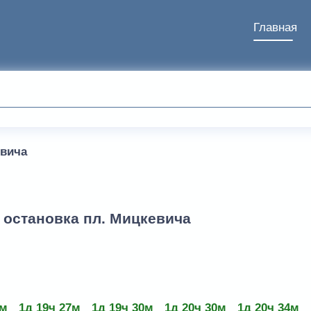
Главная
евича
- остановка пл. Мицкевича
6м
1д 19ч 27м
1д 19ч 30м
1д 20ч 30м
1д 20ч 34м