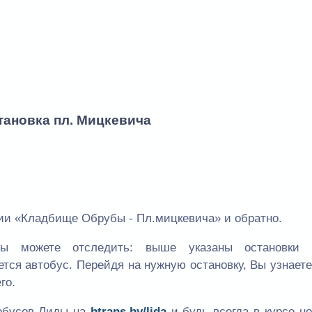
тановка пл. Мицкевича
ии «Кладбище Обрубы - Пл.мицкевича» и обратно.
 можете отследить: выше указаны остановки
ется автобус. Перейдя на нужную остановку, Вы узнает
го.
тобусов Лиды на
btrans.by/lida
и будь всегда в курсе н