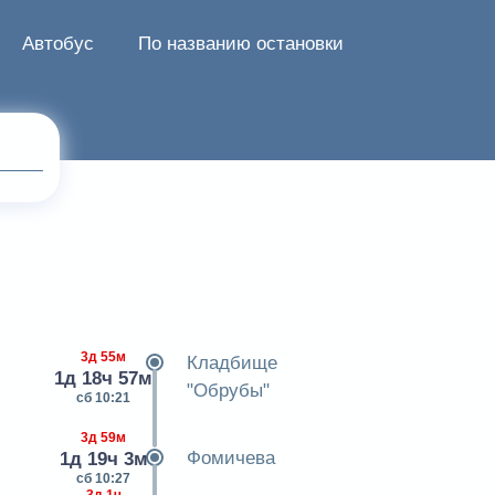
Автобус
По названию остановки
3д 55м
Кладбище
1д 18ч 57м
"Обрубы"
сб 10:21
3д 59м
Фомичева
1д 19ч 3м
сб 10:27