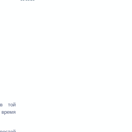
 в той
е время
овостей