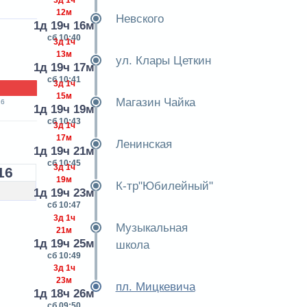
3д 1ч
12м
Невского
1д 19ч 16м
сб 10:40
3д 1ч
13м
ул. Клары Цеткин
1д 19ч 17м
сб 10:41
3д 1ч
15м
Магазин Чайка
16
1д 19ч 19м
сб 10:43
3д 1ч
17м
Ленинская
1д 19ч 21м
сб 10:45
3д 1ч
16
19м
К-тр"Юбилейный"
1д 19ч 23м
сб 10:47
3д 1ч
Музыкальная
21м
1д 19ч 25м
школа
сб 10:49
3д 1ч
23м
пл. Мицкевича
1д 18ч 26м
сб 09:50