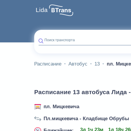
Lida
Поиск транспорта
Расписание
Автобус
13
пл. Мицк
Расписание 13 автобуса Лида 
пл. Мицкевича
Пл.мицкевича - Кладбище Обрубы
3д 1ч 23м
1д 18ч 2
Ближайшие: