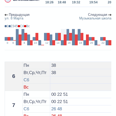
18:26
18:48
19:32
19:54
20:56
Предыдущая
Следующая
ул. 8 Марта
Музыкальная школа
1
2345
Сб
Вс
0
6
8
10
12
14
16
18
20
22
Расписание 5 автобуса Лида - остановка Советская
Пн
38
Вт,Ср,Чт,Пт
38
6
Сб
Вс
Пн
00
22
51
Вт,Ср,Чт,Пт
00
22
51
7
Сб
26
48