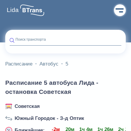
Lida
Поиск транспорта
Расписание
Автобус
5
Расписание 5 автобуса Лида -
остановка Советская
Советская
Южный Городок - З-д Оптик
-2м
20м
1ч 4м
1ч 26м
2ч 2
Ближайшие: