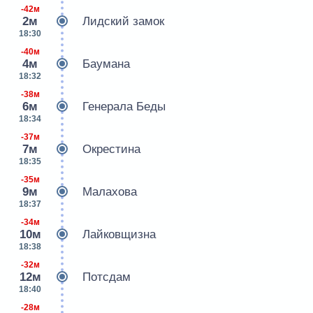
-42м
2м
Лидский замок
18:30
-40м
4м
Баумана
18:32
-38м
6м
Генерала Беды
18:34
-37м
7м
Окрестина
18:35
-35м
9м
Малахова
18:37
-34м
10м
Лайковщизна
18:38
-32м
12м
Потсдам
18:40
-28м