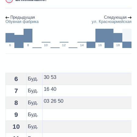
Предыдущая
Следующая
Обувная фабрика
ул. Красноармейская
6
8
10
12
14
16
18
Расписание 6 автобуса Лида - остановка ГАИ
30
53
6
Буд.
16
40
7
Буд.
03
26
50
8
Буд.
9
Буд.
10
Буд.