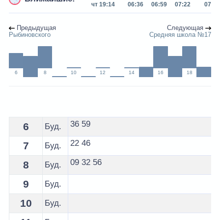
чт 19:14
06:36
06:59
07:22
07:46
Предыдущая
Следующая
Рыбиновского
Средняя школа №17
6
8
10
12
14
16
18
Расписание 6 автобуса Лида - остановка м-н Красно
36
59
6
Буд.
22
46
7
Буд.
09
32
56
8
Буд.
9
Буд.
10
Буд.