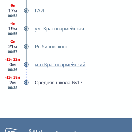
-6м
17м
ГАИ
06:53
-4м
19м
ул. Красноармейская
06:55
-2м
21м
Рыбиновского
06:57
-11ч 22м
0м
м-н Красноармейский
06:36
-11ч 18м
2м
Средняя школа №17
06:38
Карта