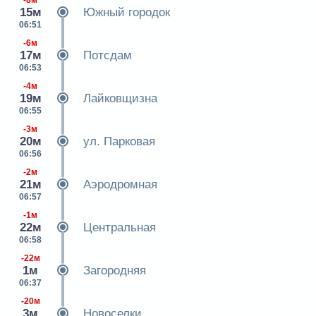
15м
Южный городок
06:51
-6м
17м
Потсдам
06:53
-4м
19м
Лайковщизна
06:55
-3м
20м
ул. Парковая
06:56
-2м
21м
Аэродромная
06:57
-1м
22м
Центральная
06:58
-22м
1м
Загородняя
06:37
-20м
3м
Новоселки