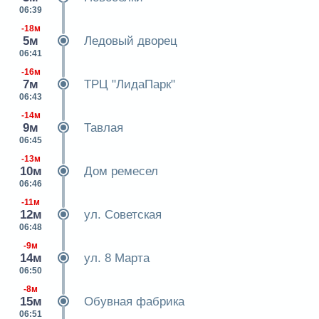
06:39
-18м
5м
Ледовый дворец
06:41
-16м
7м
ТРЦ "ЛидаПарк"
06:43
-14м
9м
Тавлая
06:45
-13м
10м
Дом ремесел
06:46
-11м
12м
ул. Советская
06:48
-9м
14м
ул. 8 Марта
06:50
-8м
15м
Обувная фабрика
06:51