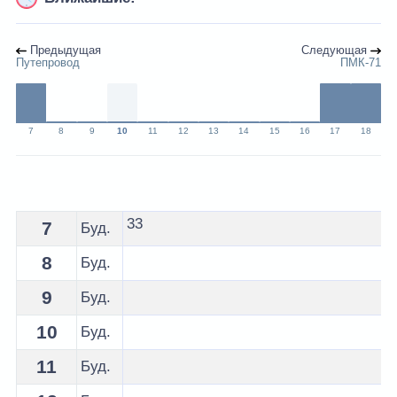
Предыдущая
Следующая
Путепровод
ПМК-71
7
8
9
10
11
12
13
14
15
16
17
18
Расписание 8 автобуса Жлобин - остановка Комбико
33
7
Буд.
8
Буд.
9
Буд.
10
Буд.
11
Буд.