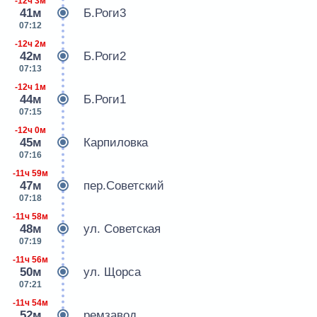
-12ч 3м
41м
Б.Роги3
07:12
-12ч 2м
42м
Б.Роги2
07:13
-12ч 1м
44м
Б.Роги1
07:15
-12ч 0м
45м
Карпиловка
07:16
-11ч 59м
47м
пер.Советский
07:18
-11ч 58м
48м
ул. Советская
07:19
-11ч 56м
50м
ул. Щорса
07:21
-11ч 54м
52м
ремзавод