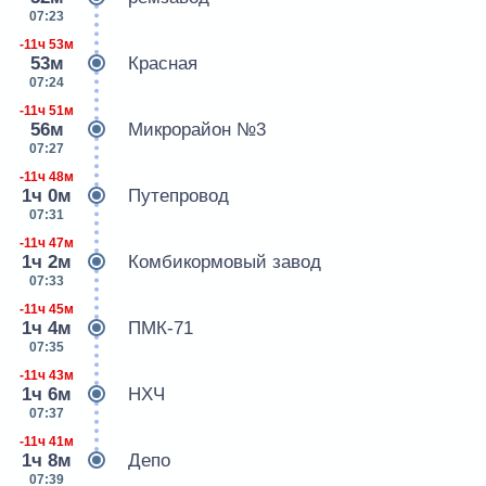
07:23
-11ч 53м
53м
Красная
07:24
-11ч 51м
56м
Микрорайон №3
07:27
-11ч 48м
1ч 0м
Путепровод
07:31
-11ч 47м
1ч 2м
Комбикормовый завод
07:33
-11ч 45м
1ч 4м
ПМК-71
07:35
-11ч 43м
1ч 6м
НХЧ
07:37
-11ч 41м
1ч 8м
Депо
07:39