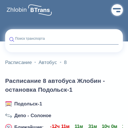
Zhlobin
Поиск транспорта
Расписание
Автобус
8
Расписание 8 автобуса Жлобин -
остановка Подольск-1
Подольск-1
Депо - Солоное
-12ч 11м
11м
31м
10ч 0м
10
Ближайшие: