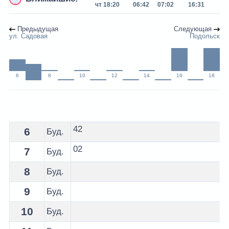
чт 18:20
06:42
07:02
16:31
Предыдущая
Следующая
ул. Садовая
Подольск
6
8
10
12
14
16
18
Расписание 8 автобуса Жлобин - остановка Подольск
42
6
Буд.
02
7
Буд.
8
Буд.
9
Буд.
10
Буд.