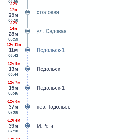
06:55
-12ч
17м
столовая
25м
06:56
-12ч
14м
ул. Садовая
28м
06:59
-12ч 11м
11м
Подольск-1
06:42
-12ч 9м
13м
Подольск
06:44
-12ч 7м
15м
Подольск-1
06:46
-12ч 6м
37м
пов.Подольск
07:08
-12ч 4м
39м
М.Роги
07:10